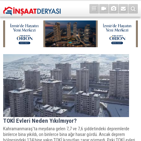
TOKİ Evleri Neden Yıkılmıyor?
Kahramanmaraş'ta meydana gelen 7,7 ve 7,6 şiddetindeki depremlerde
binlerce bina yıkıldı, on binlerce bina ağır hasar gördü. Ancak deprem
bölgesindeki 134 bine yakın TOKİ konutları zarar görmedi. Peki TOKİ evleri