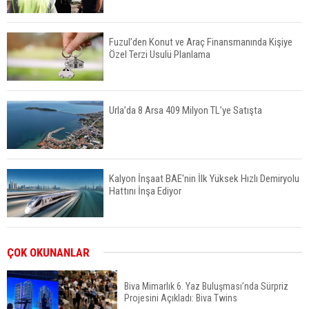
Fuzul’den Konut ve Araç Finansmanında Kişiye
Özel Terzi Usulü Planlama
Urla’da 8 Arsa 409 Milyon TL’ye Satışta
Kalyon İnşaat BAE'nin İlk Yüksek Hızlı Demiryolu
Hattını İnşa Ediyor
ABD'de Konut Kredisi Faizi Son Bir Yılın En
ÇOK OKUNANLAR
Yüksek Seviyesinde
Biva Mimarlık 6. Yaz Buluşması’nda Sürpriz
Projesini Açıkladı: Biva Twins