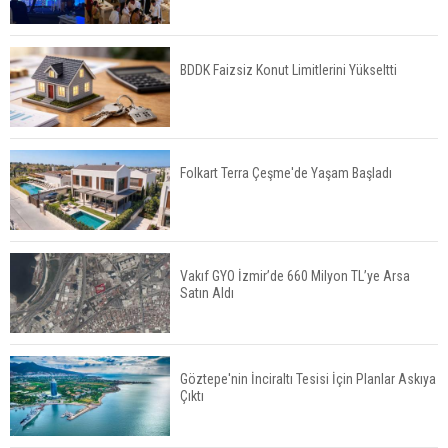
TOKİ 51 İlde 540 Konut ve İş Yerini Satışa
Sunuyor
BDDK Faizsiz Konut Limitlerini Yükseltti
Yatırımcıların Bina Tercihi Değişiyor: Dijital Altyapı
Öne Çıkıyor
Folkart Terra Çeşme'de Yaşam Başladı
TOKİ'nin Kiralık Sosyal Konut Modeli Kiraları
Düşürür Mü?
Vakıf GYO İzmir’de 660 Milyon TL’ye Arsa
Satın Aldı
İkinci El Konut Fiyatları İspanya'da Bir Yılda
Yüzde 16,2 Arttı
Göztepe'nin İnciraltı Tesisi İçin Planlar Askıya
Çıktı
Konut Satışları Güçlü Seyrini Korudu Yabancıya
Satış Geriledi