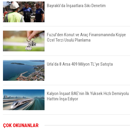
Bayraklı’da İnşaatlara Sıkı Denetim
Fuzul’den Konut ve Araç Finansmanında Kişiye
Özel Terzi Usulü Planlama
Urla’da 8 Arsa 409 Milyon TL’ye Satışta
Kalyon İnşaat BAE'nin İlk Yüksek Hızlı Demiryolu
Hattını İnşa Ediyor
ABD'de Konut Kredisi Faizi Son Bir Yılın En
ÇOK OKUNANLAR
Yüksek Seviyesinde