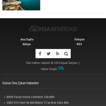
Konut Satışları Güçlü Seyrini Korudu Yabancıya
Satış Geriledi
Ana Sayfa
İletişim
Künye
RSS
Tüm Hakları Saklıdır © 2016
İnşaat Deryası
|
Haber Scripti
Günün Öne Çıkan Haberleri
BDDK Faizsiz Konut Limitlerini Yükseltti
Vakıf GYO İzmir’de 660 Milyon TL’ye Arsa Satın Aldı