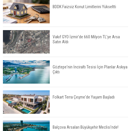
BDDK Faizsiz Konut Limitlerini Yükseltti
TOKİ 51 İlde 540 Konut ve İş Yerini Satışa
Sunuyor
Vakıf GYO İzmir’de 660 Milyon TL’ye Arsa
Satın Aldı
Yatırımcıların Bina Tercihi Değişiyor: Dijital Altyapı
Öne Çıkıyor
Göztepe'nin İnciraltı Tesisi İçin Planlar Askıya
Çıktı
TOKİ'nin Kiralık Sosyal Konut Modeli Kiraları
Düşürür Mü?
Folkart Terra Çeşme'de Yaşam Başladı
İkinci El Konut Fiyatları İspanya'da Bir Yılda
Yüzde 16,2 Arttı
Balçova Arsaları Büyükşehir Meclisi'nde!