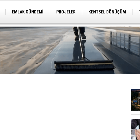
EMLAK GÜNDEMİ
PROJELER
KENTSEL DÖNÜŞÜM
TİCARİ PROJELER
ARSA-ARAZİ
İMAR