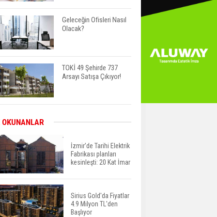
Geleceğin Ofisleri Nasıl
Olacak?
TOKİ 49 Şehirde 737
Arsayı Satışa Çıkıyor!
Bayraklı’da İnşaatlara
 OKUNANLAR
Sıkı Denetim
İzmir’de Tarihi Elektrik
Fabrikası planları
kesinleşti: 20 Kat İmar
Fuzul’den Konut ve Araç
Finansmanında Kişiye
Özel Terzi Usulü
Planlama
Sirius Gold'da Fiyatlar
4.9 Milyon TL'den
Urla’da 8 Arsa 409
Başlıyor