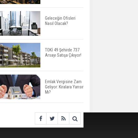
Milyon TL’ye Satışta
Geleceğin Ofisleri
Nasıl Olacak?
Kalyon İnşaat BAE'nin İlk
Yüksek Hızlı Demiryolu
Hattını İnşa Ediyor
TOKİ 49 Şehirde 737
Arsayı Satışa Çıkıyor!
ABD'de Konut Kredisi
Faizi Son Bir Yılın En
Yüksek Seviyesinde
Emlak Vergisine Zam
Geliyor: Kiralara Yansır
TOKİ 51 İlde 540 Konut
Mı?
ve İş Yerini Satışa
Sunuyor