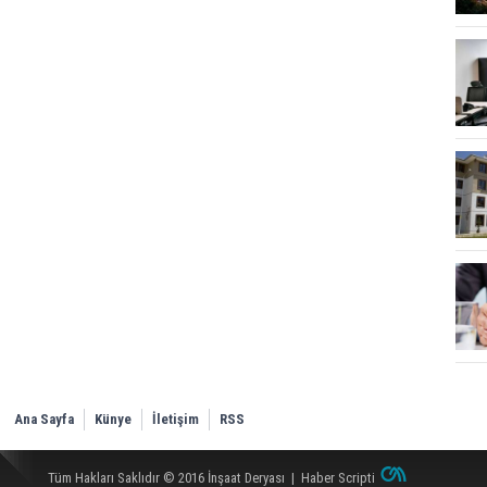
Ana Sayfa
Künye
İletişim
RSS
Tüm Hakları Saklıdır © 2016
İnşaat Deryası
|
Haber Scripti