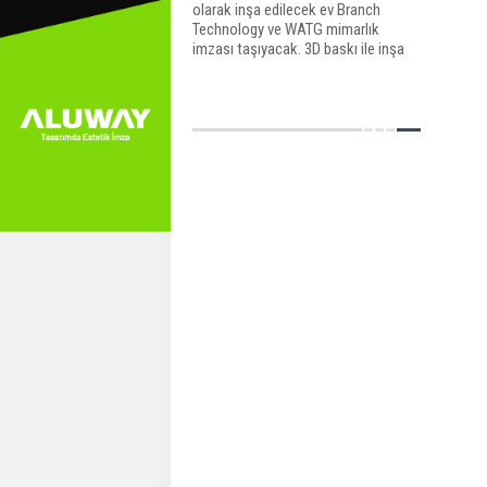
olarak inşa edilecek ev Branch
Technology ve WATG mimarlık
imzası taşıyacak. 3D baskı ile inşa
edilecek ev 1.000 metrekare
büyüklükte olacak.