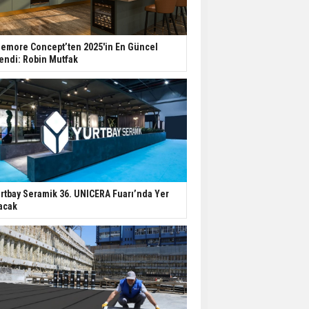
Aileden Miras Kalan Ev
Nasıl Satılır?
emore Concept’ten 2025'in En Güncel
endi: Robin Mutfak
İstanbul'da 15 Bin Kiralık
Sosyal Konut Eylülde
Kiraya Verilecek
Miras Kalan Ev ve Tarım
Arazilerinde Yeni Dönem
Başlıyor
rtbay Seramik 36. UNICERA Fuarı’nda Yer
acak
Avrupa'da Konut
Yatırımında Yeni Cazip
Ülke: Fransa