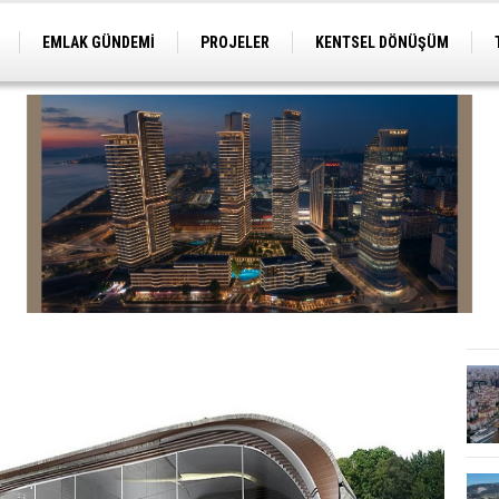
EMLAK GÜNDEMİ
PROJELER
KENTSEL DÖNÜŞÜM
TİCARİ PROJELER
ARSA-ARAZİ
İMAR