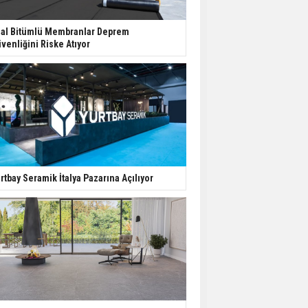
hal Bitümlü Membranlar Deprem
venliğini Riske Atıyor
rtbay Seramik İtalya Pazarına Açılıyor