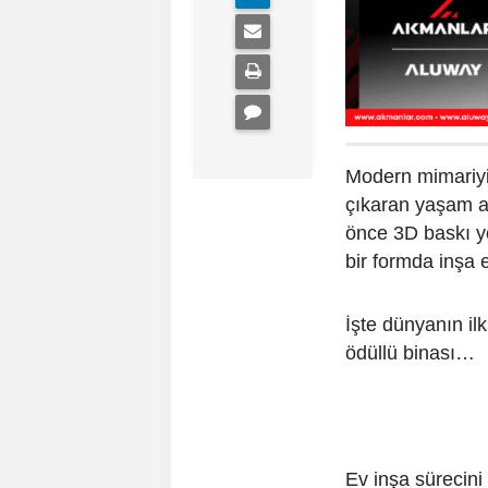
Modern mimariyi,
çıkaran yaşam al
önce 3D baskı yö
bir formda inşa 
İşte dünyanın il
ödüllü binası…
Ev inşa sürecini