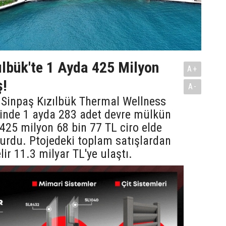
ılbük'te 1 Ayda 425 Milyon
A+
ş!
A-
 Sinpaş Kızılbük Thermal Wellness
sinde 1 ayda 283 adet devre mülkün
e 425 milyon 68 bin 77 TL ciro elde
yurdu. Ptojedeki toplam satışlardan
lir 11.3 milyar TL'ye ulaştı.