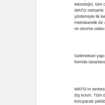
teknolojisi, tüm
WATG mimarlık f
yöntemiyle ilk ke
metrekarelik bir
ve oturma odası
Geleneksel yapı 
formda tasarlanan
WATG’ın serbest 
dış kısım. Tüm d
koruyacak şekil