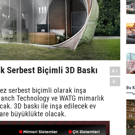
lk Serbest Biçimli 3D Baskı
A+
A-
Bu K
ez serbest biçimli olarak inşa
Branch Technology ve WATG mimarlık
cak. 3D baskı ile inşa edilecek ev
are büyüklükte olacak.