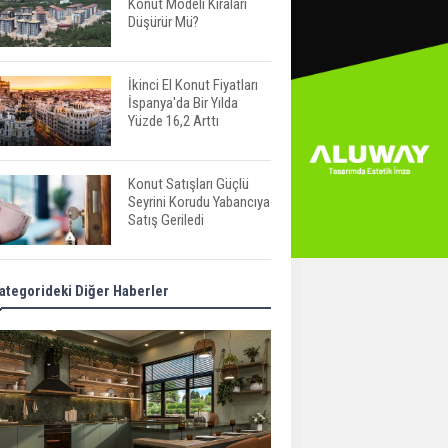
Konut Modeli Kiraları
Düşürür Mü?
İkinci El Konut Fiyatları
İspanya'da Bir Yılda
Yüzde 16,2 Arttı
Konut Satışları Güçlü
Seyrini Korudu Yabancıya
Satış Geriledi
ABD'de İnşaat
ategorideki Diğer Haberler
Harcamaları Geriledi
Tercih Döneminde
Barınma Telaşı Başladı