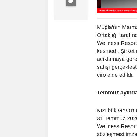
Muğla'nın Marma
Ortaklığı tarafı
Wellness Resort
kesmedi. Şirket
açıklamaya göre
satışı gerçekleşt
ciro elde edildi.
Temmuz ayında 
Kızılbük GYO'nun
31 Temmuz 2026 
Wellness Resort
sözleşmesi imza