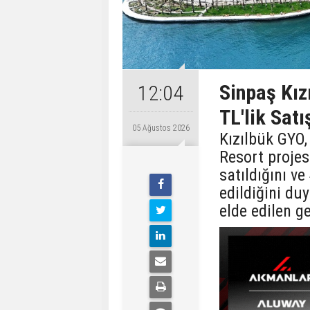
Sinpaş Kız
12:04
TL'lik Satı
05 Ağustos 2026
Kızılbük GYO,
Resort proje
satıldığını v
edildiğini du
elde edilen ge