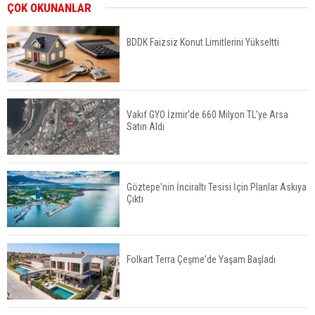
ABD'de Konut Kredisi Faizi Son Bir Yılın En
ÇOK OKUNANLAR
Yüksek Seviyesinde
BDDK Faizsiz Konut Limitlerini Yükseltti
TOKİ 51 İlde 540 Konut ve İş Yerini Satışa
Sunuyor
Vakıf GYO İzmir’de 660 Milyon TL’ye Arsa
Satın Aldı
Yatırımcıların Bina Tercihi Değişiyor: Dijital Altyapı
Öne Çıkıyor
Göztepe'nin İnciraltı Tesisi İçin Planlar Askıya
Çıktı
TOKİ'nin Kiralık Sosyal Konut Modeli Kiraları
Düşürür Mü?
Folkart Terra Çeşme'de Yaşam Başladı
İkinci El Konut Fiyatları İspanya'da Bir Yılda
Yüzde 16,2 Arttı