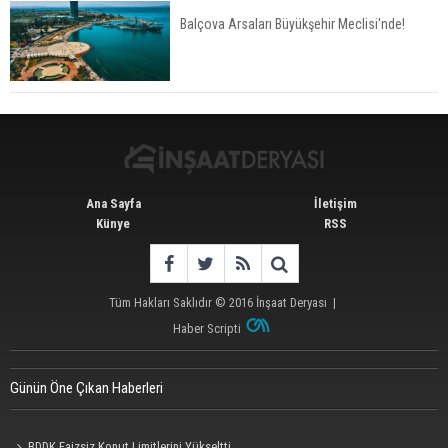
Balçova Arsaları Büyükşehir Meclisi'nde!
Konut Satışları Güçlü Seyrini Korudu Yabancıya
Satış Geriledi
Ana Sayfa
İletişim
Künye
RSS
Tüm Hakları Saklıdır © 2016
İnşaat Deryası
|
Haber Scripti
Günün Öne Çıkan Haberleri
BDDK Faizsiz Konut Limitlerini Yükseltti