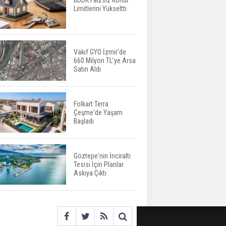
BDDK Faizsiz Konut
Limitlerini Yükseltti
Yatırımcıların Bina Tercihi
Değişiyor: Dijital Altyapı
Öne Çıkıyor
Vakıf GYO İzmir’de
660 Milyon TL’ye Arsa
TOKİ'nin Kiralık Sosyal
Satın Aldı
Konut Modeli Kiraları
Düşürür Mü?
Folkart Terra
Çeşme'de Yaşam
İkinci El Konut Fiyatları
Başladı
İspanya'da Bir Yılda
Yüzde 16,2 Arttı
Göztepe'nin İnciraltı
Tesisi İçin Planlar
Konut Satışları Güçlü
Askıya Çıktı
Seyrini Korudu Yabancıya
Satış Geriledi