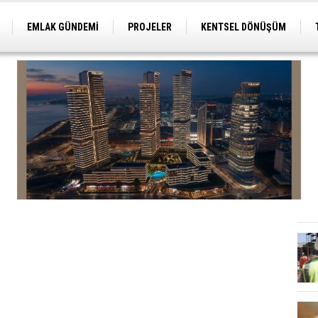
EMLAK GÜNDEMİ
PROJELER
KENTSEL DÖNÜŞÜM
TİCARİ PROJELER
ARSA-ARAZİ
İMAR