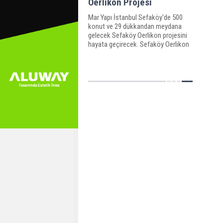
Oerlikon Projesi
Mar Yapı İstanbul Sefaköy'de 500
konut ve 29 dükkandan meydana
gelecek Sefaköy Oerlikon projesini
hayata geçirecek. Sefaköy Oerlikon
projesi 52 milyon 207 bin TL'ye mal
edilecek.