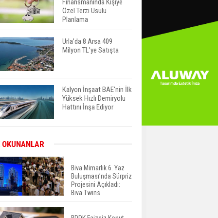
Finansmanında Kişiye
Özel Terzi Usulü
Planlama
Urla’da 8 Arsa 409
Milyon TL’ye Satışta
Kalyon İnşaat BAE'nin İlk
Yüksek Hızlı Demiryolu
Hattını İnşa Ediyor
ABD'de Konut Kredisi
 OKUNANLAR
Faizi Son Bir Yılın En
Yüksek Seviyesinde
Biva Mimarlık 6. Yaz
Buluşması’nda Sürpriz
Projesini Açıkladı:
TOKİ 51 İlde 540 Konut
Biva Twins
ve İş Yerini Satışa
Sunuyor