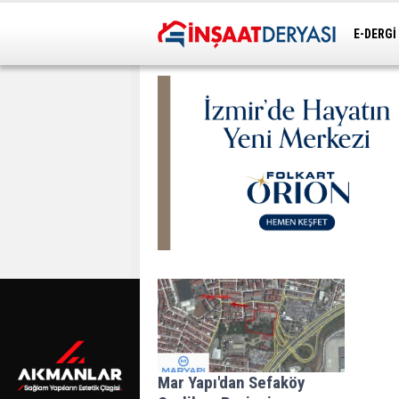
E-DERGİ
ULAŞIM
Mar Yapı'dan Sefaköy