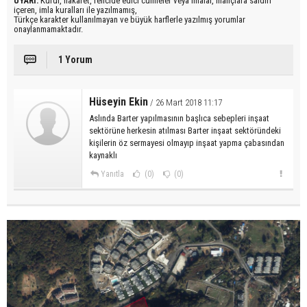
UYARI:
Küfür, hakaret, rencide edici cümleler veya imalar, inançlara saldırı
içeren, imla kuralları ile yazılmamış,
Türkçe karakter kullanılmayan ve büyük harflerle yazılmış yorumlar
onaylanmamaktadır.
1 Yorum
Hüseyin Ekin
/ 26 Mart 2018 11:17
Aslında Barter yapılmasının başlıca sebepleri inşaat
sektörüne herkesin atılması Barter inşaat sektöründeki
kişilerin öz sermayesi olmayıp inşaat yapma çabasından
kaynaklı
Yanıtla
(0)
(0)