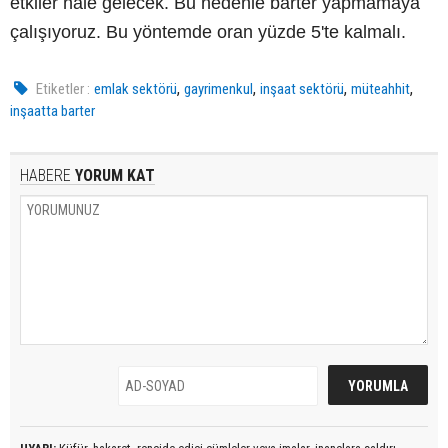
etkiler hale gelecek. Bu nedenle barter yapmamaya
çalışıyoruz. Bu yöntemde oran yüzde 5'te kalmalı.
,
,
,
,
Etiketler :
emlak sektörü
gayrimenkul
inşaat sektörü
müteahhit
inşaatta barter
HABERE
YORUM KAT