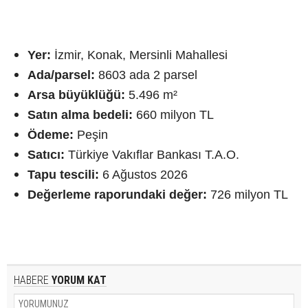
Yer:
İzmir, Konak, Mersinli Mahallesi
Ada/parsel:
8603 ada 2 parsel
Arsa büyüklüğü:
5.496 m²
Satın alma bedeli:
660 milyon TL
Ödeme:
Peşin
Satıcı:
Türkiye Vakıflar Bankası T.A.O.
Tapu tescili:
6 Ağustos 2026
Değerleme raporundaki değer:
726 milyon TL
HABERE
YORUM KAT