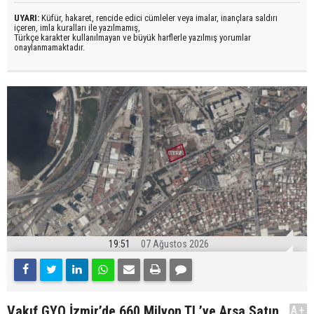
UYARI:
Küfür, hakaret, rencide edici cümleler veya imalar, inançlara saldırı
içeren, imla kuralları ile yazılmamış,
Türkçe karakter kullanılmayan ve büyük harflerle yazılmış yorumlar
onaylanmamaktadır.
19:51
07 Ağustos 2026
Vakıf GYO İzmir’de 660 Milyon TL’ye Arsa Satın
A+