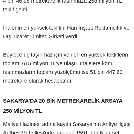
4 bin 46,98 metrekarelik taşınmaza 258 milyon TL
teklif geldi.
İhalenin en yüksek teklifini Han İnşaat Reklamcılık ve
Dış Ticaret Limited Şirketi verdi.
Böylece üç taşınmaz için verilen en yüksek tekliflerin
toplamı 615 milyon TL'ye ulaştı. İhalelere konu
taşınmazların toplam yüzölçümü ise 51 bin 447,63
metrekare olarak hesaplandı.
SAKARYA’DA 20 BİN METREKARELİK ARSAYA
250 MİLYON TL
Maliye Hazinesi adına kayıtlı Sakarya'nın Arifiye ilçesi
Arifbey Mahallesi'nde bulunan 1591 ada 6 parsel