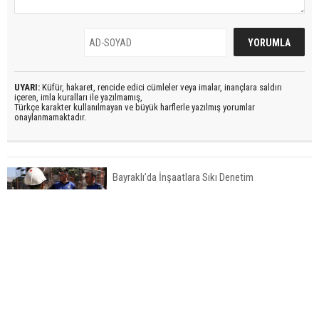
UYARI:
Küfür, hakaret, rencide edici cümleler veya imalar, inançlara saldırı
içeren, imla kuralları ile yazılmamış,
Türkçe karakter kullanılmayan ve büyük harflerle yazılmış yorumlar
onaylanmamaktadır.
Bayraklı’da İnşaatlara Sıkı Denetim
Fuzul’den Konut ve Araç Finansmanında Kişiye
Özel Terzi Usulü Planlama
Urla’da 8 Arsa 409 Milyon TL’ye Satışta