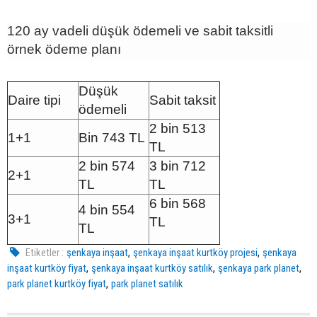
120 ay vadeli düşük ödemeli ve sabit taksitli
örnek ödeme planı
Düşük
Daire tipi
Sabit taksit
ödemeli
2 bin 513
1+1
Bin 743 TL
TL
2 bin 574
3 bin 712
2+1
TL
TL
6 bin 568
4 bin 554
3+1
TL
TL
,
,
Etiketler :
şenkaya inşaat
şenkaya inşaat kurtköy projesi
şenkaya
,
,
,
inşaat kurtköy fiyat
şenkaya inşaat kurtköy satılık
şenkaya park planet
,
park planet kurtköy fiyat
park planet satılık