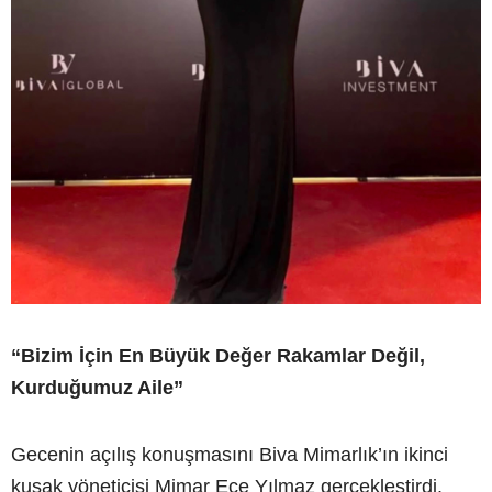
“Bizim İçin En Büyük Değer Rakamlar Değil,
Kurduğumuz Aile”
Gecenin açılış konuşmasını Biva Mimarlık’ın ikinci
kuşak yöneticisi Mimar Ece Yılmaz gerçekleştirdi.