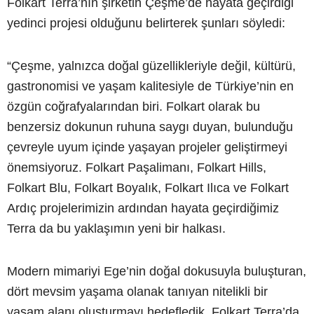
Folkart Terra’nın şirketin Çeşme’de hayata geçirdiği
yedinci projesi olduğunu belirterek şunları söyledi:
“Çeşme, yalnızca doğal güzellikleriyle değil, kültürü,
gastronomisi ve yaşam kalitesiyle de Türkiye’nin en
özgün coğrafyalarından biri. Folkart olarak bu
benzersiz dokunun ruhuna saygı duyan, bulunduğu
çevreyle uyum içinde yaşayan projeler geliştirmeyi
önemsiyoruz. Folkart Paşalimanı, Folkart Hills,
Folkart Blu, Folkart Boyalık, Folkart Ilıca ve Folkart
Ardıç projelerimizin ardından hayata geçirdiğimiz
Terra da bu yaklaşımın yeni bir halkası.
Modern mimariyi Ege’nin doğal dokusuyla buluşturan,
dört mevsim yaşama olanak tanıyan nitelikli bir
yaşam alanı oluşturmayı hedefledik. Folkart Terra’da