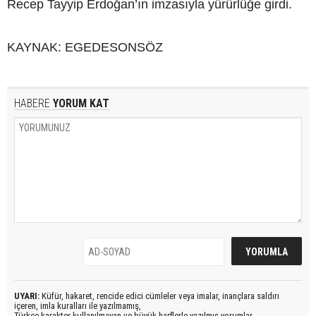
Recep Tayyip Erdoğan’ın imzasıyla yürürlüğe girdi.
KAYNAK: EGEDESONSÖZ
HABERE
YORUM KAT
UYARI:
Küfür, hakaret, rencide edici cümleler veya imalar, inançlara saldırı
içeren, imla kuralları ile yazılmamış,
Türkçe karakter kullanılmayan ve büyük harflerle yazılmış yorumlar