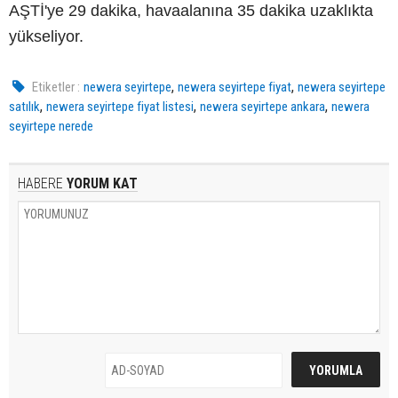
AŞTİ'ye 29 dakika, havaalanına 35 dakika uzaklıkta
yükseliyor.
,
,
Etiketler :
newera seyirtepe
newera seyirtepe fiyat
newera seyirtepe
,
,
,
satılık
newera seyirtepe fiyat listesi
newera seyirtepe ankara
newera
seyirtepe nerede
HABERE
YORUM KAT