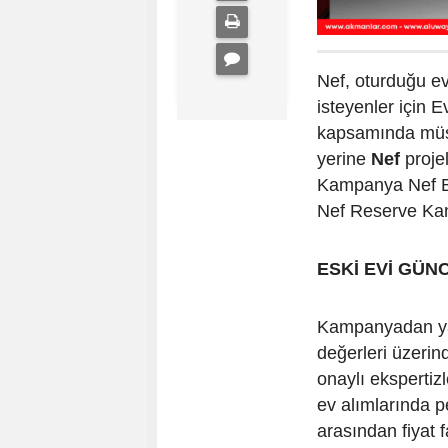
Nef, oturduğu e
isteyenler için 
kapsamında müşte
yerine
Nef
proje
Kampanya Nef B
Nef Reserve Kand
ESKİ EVİ GÜN
Kampanyadan yar
değerleri üzeri
onaylı ekspertiz
ev alımlarında pe
arasından fiyat 