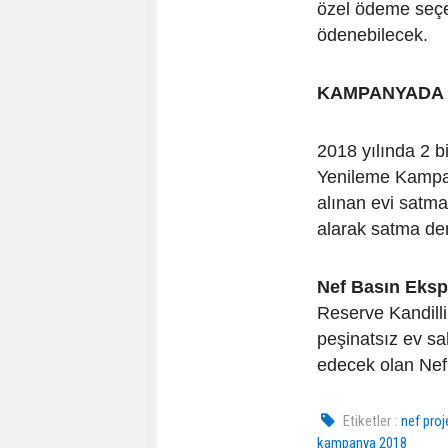
özel ödeme seçene
ödenebilecek.
KAMPANYADA 
2018 yılında 2 b
Yenileme Kampany
alınan evi satma
alarak satma der
Nef Basın Eksp
Reserve Kandilli
peşinatsız ev sa
edecek olan Nef’
Etiketler :
nef proj
kampanya 2018