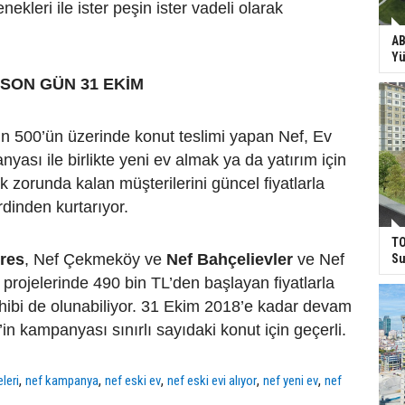
kleri ile ister peşin ister vadeli olarak
AB
Yü
SON GÜN 31 EKİM
in 500’ün üzerinde konut teslimi yapan Nef, Ev
ası ile birlikte yeni ev almak ya da yatırım için
k zorunda kalan müşterilerini güncel fiyatlarla
dinden kurtarıyor.
TO
res
, Nef Çekmeköy ve
Nef Bahçelievler
ve Nef
Su
 projelerinde 490 bin TL’den başlayan fiyatlarla
hibi de olunabiliyor. 31 Ekim 2018’e kadar devam
in kampanyası sınırlı sayıdaki konut için geçerli.
,
,
,
,
,
eleri
nef kampanya
nef eski ev
nef eski evi alıyor
nef yeni ev
nef