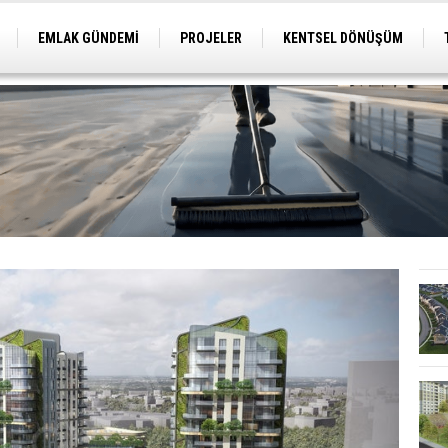
EMLAK GÜNDEMİ
PROJELER
KENTSEL DÖNÜŞÜM
TİCARİ PROJELER
ARSA-ARAZİ
İMAR