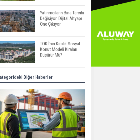
Yatırımcıların Bina Tercihi
Değişiyor: Dijital Altyapı
Öne Çıkıyor
TOKİ'nin Kiralık Sosyal
Konut Modeli Kiraları
Düşürür Mü?
İkinci El Konut Fiyatları
ategorideki Diğer Haberler
İspanya'da Bir Yılda
Yüzde 16,2 Arttı
Konut Satışları Güçlü
Seyrini Korudu Yabancıya
Satış Geriledi
ABD'de İnşaat