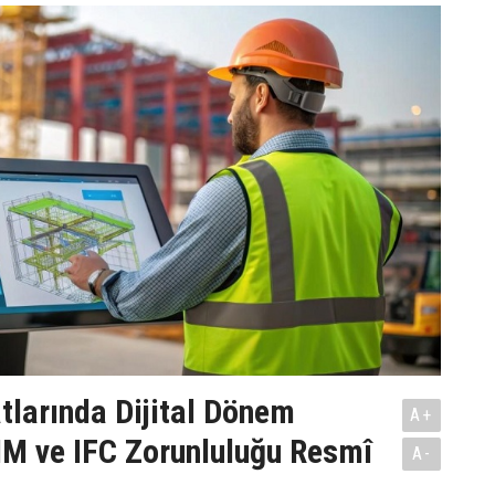
tlarında Dijital Dönem
A+
IM ve IFC Zorunluluğu Resmî
A-