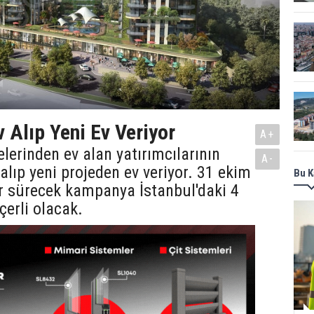
 Alıp Yeni Ev Veriyor
A+
elerinden ev alan yatırımcılarının
A-
 alıp yeni projeden ev veriyor. 31 ekim
Bu K
r sürecek kampanya İstanbul'daki 4
çerli olacak.