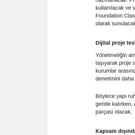
kullanılacak ve v
Foundation Classe
olarak sunulaca
Dijital proje te
Yönetmeliğin ama
taşıyarak proje 
kurumlar arasınd
denetimini daha 
Böylece yapı ruh
geride kalırken, 
parçası olacak.
Kapsam dışında