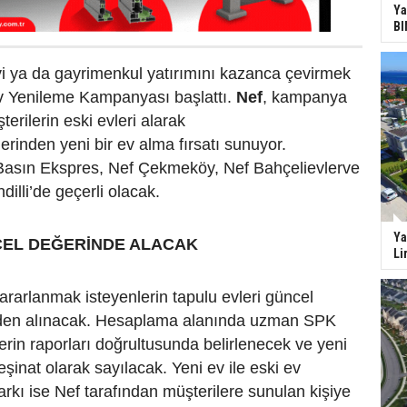
Ya
BI
vi ya da gayrimenkul yatırımını kazanca çevirmek
Ev Yenileme Kampanyası başlattı.
Nef
, kampanya
rilerin eski evleri alarak
lerinden yeni bir ev alma fırsatı sunuyor.
asın Ekspres, Nef Çekmeköy, Nef Bahçelievlerve
illi’de geçerli olacak.
Ya
CEL DEĞERİNDE ALACAK
Li
arlanmak isteyenlerin tapulu evleri güncel
nden alınacak. Hesaplama alanında uzman SPK
lerin raporları doğrultusunda belirlenecek ve yeni
şinat olarak sayılacak. Yeni ev ile eski ev
farkı ise Nef tarafından müşterilere sunulan kişiye