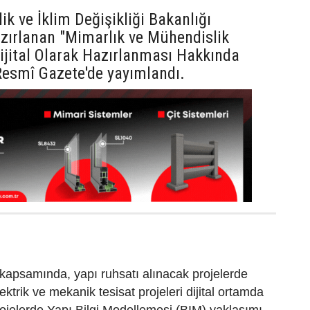
lik ve İklim Değişikliği Bakanlığı
zırlanan "Mimarlık ve Mühendislik
Dijital Olarak Hazırlanması Hakkında
Resmî Gazete'de yayımlandı.
kapsamında, yapı ruhsatı alınacak projelerde
lektrik ve mekanik tesisat projeleri dijital ortamda
ojelerde Yapı Bilgi Modellemesi (BIM) yaklaşımı