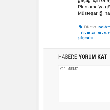
geçtiği için on
Planlama’ya gö
Müsteşarlığı’na
Etiketler :
narlıde
metro ne zaman başla
çalışmaları
HABERE
YORUM KAT