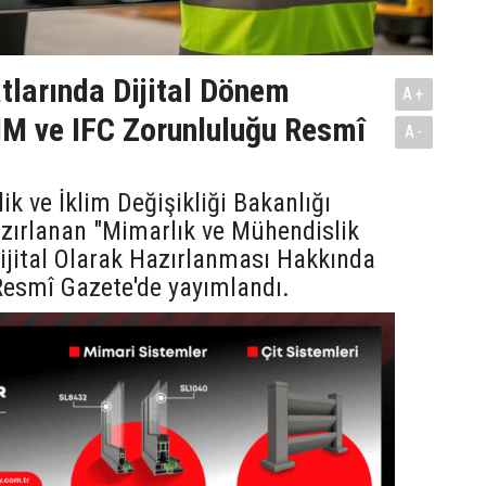
tlarında Dijital Dönem
A+
IM ve IFC Zorunluluğu Resmî
A-
lik ve İklim Değişikliği Bakanlığı
zırlanan "Mimarlık ve Mühendislik
Dijital Olarak Hazırlanması Hakkında
Resmî Gazete'de yayımlandı.