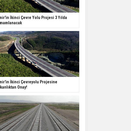
ABD'de İnşaat
Harcamaları Geriledi
mir'in İkinci Çevre Yolu Projesi 3 Yılda
mamlanacak
Tercih Döneminde
Barınma Telaşı Başladı
Aileden Miras Kalan Ev
Nasıl Satılır?
mir'in İkinci Çevreyolu Projesine
kanlıktan Onay!
İstanbul'da 15 Bin Kiralık
Sosyal Konut Eylülde
Kiraya Verilecek