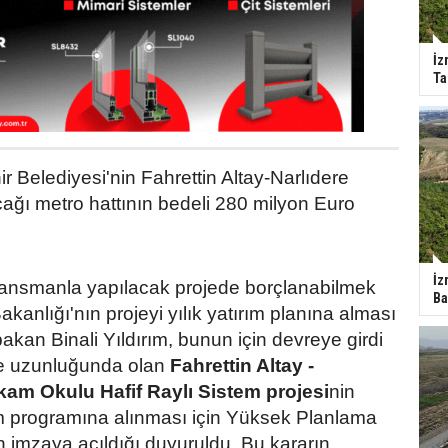
İz
Ta
r Belediyesi'nin Fahrettin Altay-Narlıdere
ağı metro hattının bedeli 280 milyon Euro
İz
inansmanla yapılacak projede borçlanabilmek
Ba
akanlığı'nın projeyi yılık yatırım planına alması
akan Binali Yıldırım, bunun için devreye girdi
re uzunluğunda olan
Fahrettin Altay -
hkam Okulu Hafif Raylı Sistem projesi
nin
rım programına alınması için Yüksek Planlama
n imzaya açıldığı duyuruldu. Bu kararın