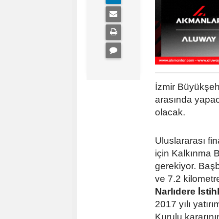
İzmir Büyükşehi
arasında yapac
olacak.
Uluslararası f
için Kalkınma B
gerekiyor. Başb
ve 7.2 kilomet
Narlıdere İsti
2017 yılı yatı
Kurulu kararını