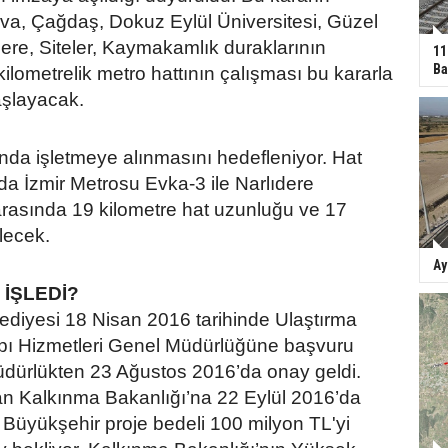
va, Çağdaş, Dokuz Eylül Üniversitesi, Güzel
dere, Siteler, Kaymakamlık duraklarının
11
Ba
kilometrelik metro hattının çalışması bu kararla
aşlayacak.
ında işletmeye alınmasını hedefleniyor. Hat
a İzmir Metrosu Evka-3 ile Narlıdere
asında 19 kilometre hat uzunluğu ve 17
ilecek.
Ay
 İŞLEDİ?
ediyesi 18 Nisan 2016 tarihinde Ulaştırma
apı Hizmetleri Genel Müdürlüğüne başvuru
üdürlükten 23 Ağustos 2016’da onay geldi.
n Kalkınma Bakanlığı’na 22 Eylül 2016’da
Büyükşehir proje bedeli 100 milyon TL'yi