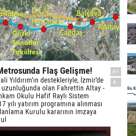
Metrosunda Flaş Gelişme!
A+
i Yıldırım'ın destekleriyle, İzmir'de
A-
 uzunluğunda olan Fahrettin Altay -
Bu K
ihkam Okulu Hafif Raylı Sistem
17 yılı yatırım programına alınması
Planlama Kurulu kararının imzaya
rul