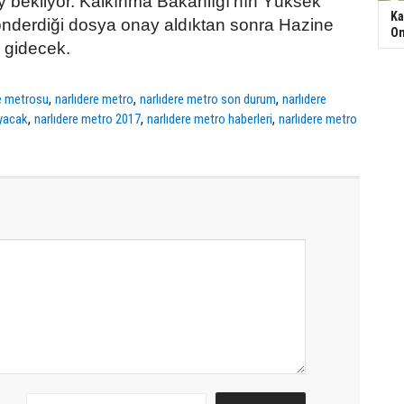
ay bekliyor. Kalkınma Bakanlığı’nın Yüksek
Ka
nderdiği dosya onay aldıktan sonra Hazine
On
 gidecek.
,
,
,
re metrosu
narlıdere metro
narlıdere metro son durum
narlıdere
,
,
,
yacak
narlıdere metro 2017
narlıdere metro haberleri
narlıdere metro