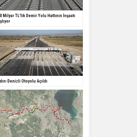
0 Milyar TL'lik Demir Yolu Hattının İnşaatı
şlıyor
dın-Denizli Otoyolu Açıldı