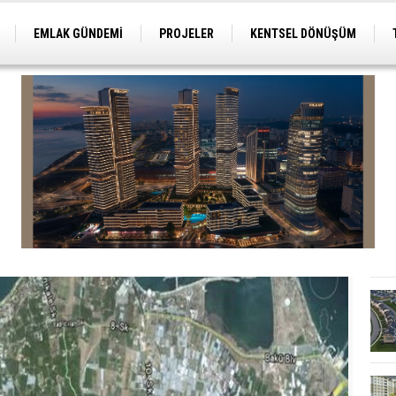
EMLAK GÜNDEMİ
PROJELER
KENTSEL DÖNÜŞÜM
TİCARİ PROJELER
ARSA-ARAZİ
İMAR