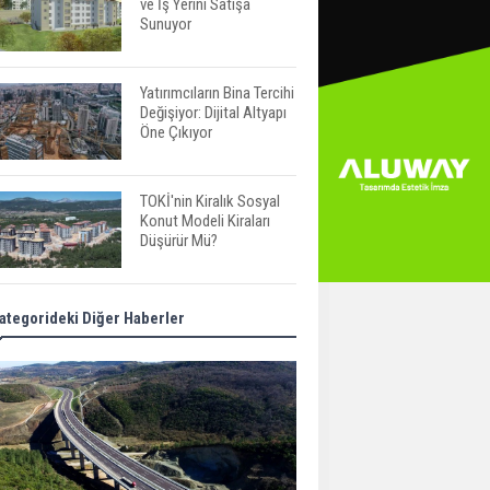
ve İş Yerini Satışa
Sunuyor
Yatırımcıların Bina Tercihi
Değişiyor: Dijital Altyapı
Öne Çıkıyor
TOKİ'nin Kiralık Sosyal
Konut Modeli Kiraları
Düşürür Mü?
İkinci El Konut Fiyatları
ategorideki Diğer Haberler
İspanya'da Bir Yılda
Yüzde 16,2 Arttı
Konut Satışları Güçlü
Seyrini Korudu Yabancıya
Satış Geriledi