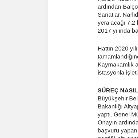
ardından Balço
Sanatlar, Narlı
yeralacağı 7.2 
2017 yılında b
Hattın 2020 yıl
tamamlandığınd
Kaymakamlık ar
istasyonla işlet
SÜREÇ NASIL
Büyükşehir Bel
Bakanlığı Alty
yaptı. Genel M
Onayın ardında
başvuru yapan 