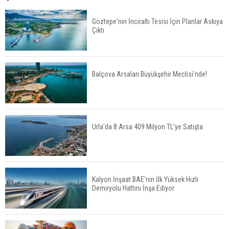
Öne Çıkıyor
Göztepe'nin İnciraltı Tesisi İçin Planlar Askıya
Çıktı
TOKİ'nin Kiralık Sosyal Konut Modeli Kiraları
Düşürür Mü?
Balçova Arsaları Büyükşehir Meclisi'nde!
İkinci El Konut Fiyatları İspanya'da Bir Yılda
Yüzde 16,2 Arttı
Urla’da 8 Arsa 409 Milyon TL’ye Satışta
Konut Satışları Güçlü Seyrini Korudu Yabancıya
Satış Geriledi
Kalyon İnşaat BAE'nin İlk Yüksek Hızlı
Demiryolu Hattını İnşa Ediyor
ABD'de İnşaat Harcamaları Geriledi