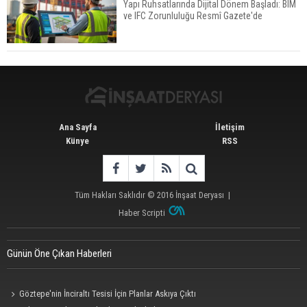
Yapı Ruhsatlarında Dijital Dönem Başladı: BIM
ve IFC Zorunluluğu Resmî Gazete'de
Tercih Döneminde Barınma Telaşı Başladı
Ana Sayfa
İletişim
Künye
RSS
Tüm Hakları Saklıdır © 2016
İnşaat Deryası
|
Haber Scripti
Günün Öne Çıkan Haberleri
Göztepe'nin İnciraltı Tesisi İçin Planlar Askıya Çıktı