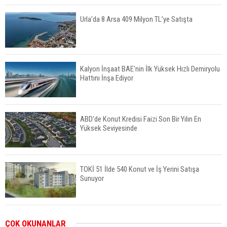
Urla’da 8 Arsa 409 Milyon TL’ye Satışta
Kalyon İnşaat BAE'nin İlk Yüksek Hızlı Demiryolu
Hattını İnşa Ediyor
ABD'de Konut Kredisi Faizi Son Bir Yılın En
Yüksek Seviyesinde
TOKİ 51 İlde 540 Konut ve İş Yerini Satışa
Sunuyor
Yatırımcıların Bina Tercihi Değişiyor: Dijital Altyapı
ÇOK OKUNANLAR