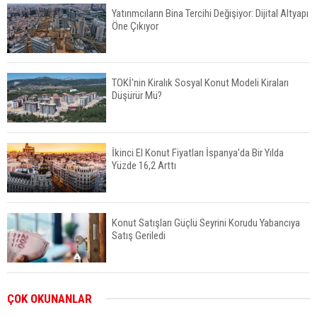
Yatırımcıların Bina Tercihi Değişiyor: Dijital Altyapı
Öne Çıkıyor
TOKİ'nin Kiralık Sosyal Konut Modeli Kiraları
Düşürür Mü?
İkinci El Konut Fiyatları İspanya'da Bir Yılda
Yüzde 16,2 Arttı
Konut Satışları Güçlü Seyrini Korudu Yabancıya
Satış Geriledi
ABD'de İnşaat Harcamaları Geriledi
ÇOK OKUNANLAR