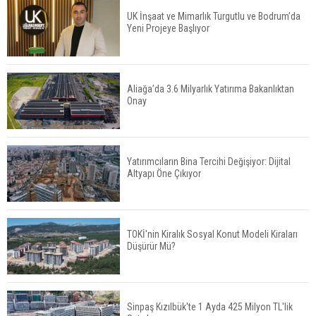
UK İnşaat ve Mimarlık Turgutlu ve Bodrum’da
Yeni Projeye Başlıyor
Tercih Döneminde Barınma Telaşı Başladı
Aliağa’da 3.6 Milyarlık Yatırıma Bakanlıktan
Onay
Aileden Miras Kalan Ev Nasıl Satılır?
Yatırımcıların Bina Tercihi Değişiyor: Dijital
Altyapı Öne Çıkıyor
İstanbul'da 15 Bin Kiralık Sosyal Konut Eylülde
Kiraya Verilecek
TOKİ'nin Kiralık Sosyal Konut Modeli Kiraları
Düşürür Mü?
Miras Kalan Ev ve Tarım Arazilerinde Yeni Dönem
Başlıyor
Sinpaş Kızılbük'te 1 Ayda 425 Milyon TL'lik