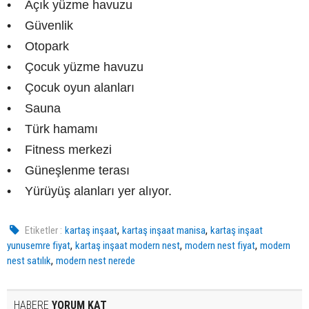
• Açık yüzme havuzu
• Güvenlik
• Otopark
• Çocuk yüzme havuzu
• Çocuk oyun alanları
• Sauna
• Türk hamamı
• Fitness merkezi
• Güneşlenme terası
• Yürüyüş alanları yer alıyor.
,
,
Etiketler :
kartaş inşaat
kartaş inşaat manisa
kartaş inşaat
,
,
,
yunusemre fiyat
kartaş inşaat modern nest
modern nest fiyat
modern
,
nest satılık
modern nest nerede
HABERE
YORUM KAT