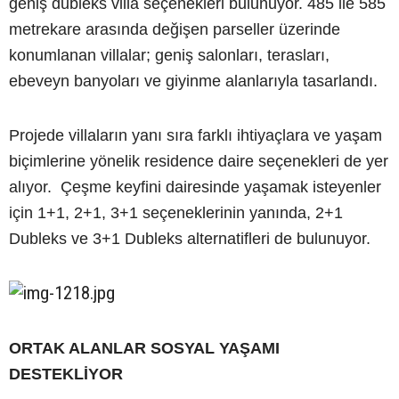
geniş dubleks villa seçenekleri bulunuyor. 485 ile 585
metrekare arasında değişen parseller üzerinde
konumlanan villalar; geniş salonları, terasları,
ebeveyn banyoları ve giyinme alanlarıyla tasarlandı.
Projede villaların yanı sıra farklı ihtiyaçlara ve yaşam
biçimlerine yönelik residence daire seçenekleri de yer
alıyor. Çeşme keyfini dairesinde yaşamak isteyenler
için 1+1, 2+1, 3+1 seçeneklerinin yanında, 2+1
Dubleks ve 3+1 Dubleks alternatifleri de bulunuyor.
ORTAK ALANLAR SOSYAL YAŞAMI
DESTEKLİYOR