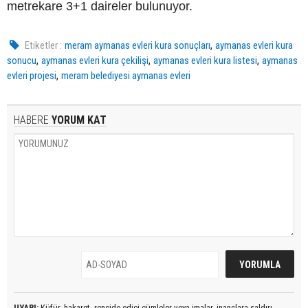
metrekare 3+1 daireler bulunuyor.
,
Etiketler :
meram aymanas evleri kura sonuçları
aymanas evleri kura
,
,
,
sonucu
aymanas evleri kura çekilişi
aymanas evleri kura listesi
aymanas
,
evleri projesi
meram belediyesi aymanas evleri
HABERE
YORUM KAT
UYARI:
Küfür, hakaret, rencide edici cümleler veya imalar, inançlara saldırı