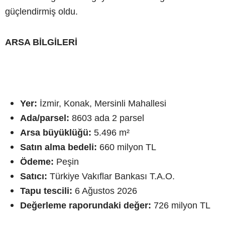
güçlendirmiş oldu.
ARSA BİLGİLERİ
Yer:
İzmir, Konak, Mersinli Mahallesi
Ada/parsel:
8603 ada 2 parsel
Arsa büyüklüğü:
5.496 m²
Satın alma bedeli:
660 milyon TL
Ödeme:
Peşin
Satıcı:
Türkiye Vakıflar Bankası T.A.O.
Tapu tescili:
6 Ağustos 2026
Değerleme raporundaki değer:
726 milyon TL