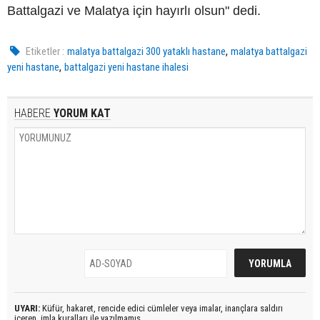
Battalgazi ve Malatya için hayırlı olsun" dedi.
,
Etiketler :
malatya battalgazi 300 yataklı hastane
malatya battalgazi
,
yeni hastane
battalgazi yeni hastane ihalesi
HABERE
YORUM KAT
UYARI:
Küfür, hakaret, rencide edici cümleler veya imalar, inançlara saldırı
içeren, imla kuralları ile yazılmamış,