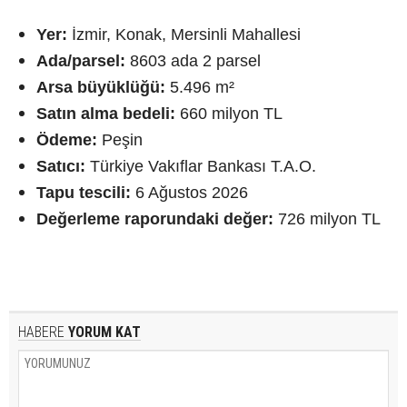
Yer:
İzmir, Konak, Mersinli Mahallesi
Ada/parsel:
8603 ada 2 parsel
Arsa büyüklüğü:
5.496 m²
Satın alma bedeli:
660 milyon TL
Ödeme:
Peşin
Satıcı:
Türkiye Vakıflar Bankası T.A.O.
Tapu tescili:
6 Ağustos 2026
Değerleme raporundaki değer:
726 milyon TL
HABERE
YORUM KAT