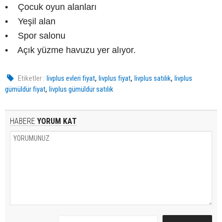
• Çocuk oyun alanları
• Yeşil alan
• Spor salonu
• Açık yüzme havuzu yer alıyor.
,
,
,
Etiketler :
livplus evleri fiyat
livplus fiyat
livplus satılık
livplus
,
gümüldür fiyat
livplus gümüldür satılık
HABERE
YORUM KAT