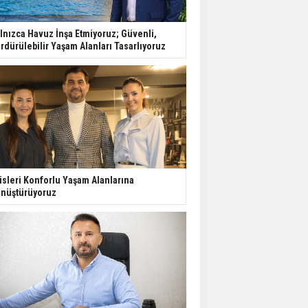
Yatırımcıların Bina Tercihi
lnızca Havuz İnşa Etmiyoruz; Güvenli,
Değişiyor: Dijital Altyapı
rdürülebilir Yaşam Alanları Tasarlıyoruz
Öne Çıkıyor
TOKİ'nin Kiralık Sosyal
Konut Modeli Kiraları
Düşürür Mü?
İkinci El Konut Fiyatları
İspanya'da Bir Yılda
isleri Konforlu Yaşam Alanlarına
Yüzde 16,2 Arttı
nüştürüyoruz
Konut Satışları Güçlü
Seyrini Korudu Yabancıya
Satış Geriledi