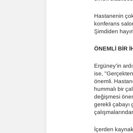
Hastanenin çok 
konferans salo
Şimdiden hayırl
ÖNEMLİ BİR 
Ergüney'in ar
ise, "Gerçekten
önemli. Hastan
hummalı bir çal
değişmesi öneml
gerekli çabayı 
çalışmalarında
İçerden kaynak