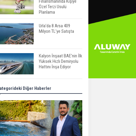
Finansmanında Kişiye
Özel Terzi Usulü
Planlama
Urla’da 8 Arsa 409
Milyon TL’ye Satışta
Kalyon İnşaat BAE'nin İlk
Yüksek Hızlı Demiryolu
Hattını İnşa Ediyor
ABD'de Konut Kredisi
ategorideki Diğer Haberler
Faizi Son Bir Yılın En
Yüksek Seviyesinde
TOKİ 51 İlde 540 Konut
ve İş Yerini Satışa
Sunuyor