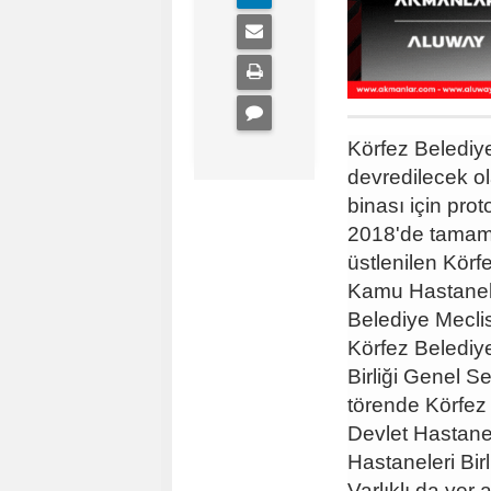
Körfez Belediye
devredilecek o
binası için prot
2018'de tamaml
üstlenilen Körf
Kamu Hastaneleri
Belediye Mecli
Körfez Belediy
Birliği Genel S
törende Körfe
Devlet Hastane
Hastaneleri Bir
Varlıklı da yer 