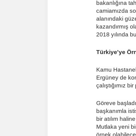
bakanlığına tah
camiamızda son 
alanındaki güze
kazandırmış ola
2018 yılında bu
Türkiye'ye Ör
Kamu Hastaneler
Ergüney de kon
çalıştığımız bi
Göreve başladı
başkanımla isti
bir atılım haline
Mutlaka yeni bi
örnek olabilec