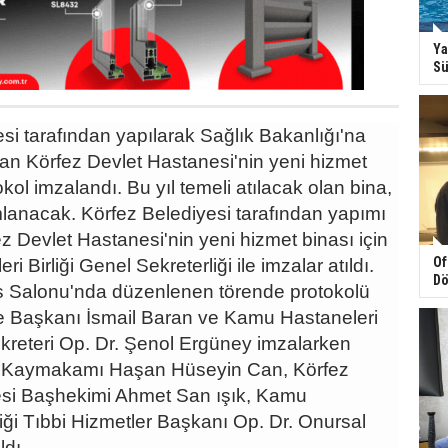
Ya
Sü
si tarafından yapılarak Sağlık Bakanlığı'na
lan Körfez Devlet Hastanesi'nin yeni hizmet
okol imzalandı. Bu yıl temeli atılacak olan bina,
anacak. Körfez Belediyesi tarafından yapımı
ez Devlet Hastanesi'nin yeni hizmet binası için
Of
 Birliği Genel Sekreterliği ile imzalar atıldı.
Dö
s Salonu'nda düzenlenen törende protokolü
e Başkanı İsmail Baran ve Kamu Hastaneleri
ekreteri Op. Dr. Şenol Ergüney imzalarken
z Kaymakamı Haşan Hüseyin Can, Körfez
si Başhekimi Ahmet San ışık, Kamu
liği Tıbbi Hizmetler Başkanı Op. Dr. Onursal
aldı.