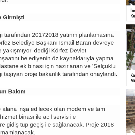
İn
Ku
 Girmişti
ğı tarafından 20172018 yatınm planlamasına
rfez Belediye Başkanı İsmail Baran devreye
'e yakışmıyor' dediği Körfez Devlet
inşaatını belediyenin öz kaynaklarıyla yapma
Hastane ek binası için hazırlanan ve 'Selçuklu
iği taşıyan proje bakanlık tarafından onaylandı.
Ka
Mü
ğun Bakım
e alana inşa edilecek olan modem ve tam
izmet binası ile acil servis ile
e gidiş tüp geçiş ile sağlanacak. Proje 2018
 tamamlanacak.