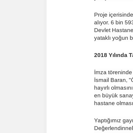
Proje içerisind
alıyor. 6 bin 5
Devlet Hastanes
yataklı yoğun b
2018 Yılında
İmza töreninde
İsmail Baran, 
hayırlı olmasın
en büyük sanayi
hastane olması
Yaptığımız gayr
Değerlendinnel