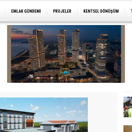
EMLAK GÜNDEMİ
PROJELER
KENTSEL DÖNÜŞÜM
TİCARİ PROJELER
ARSA-ARAZİ
İMAR