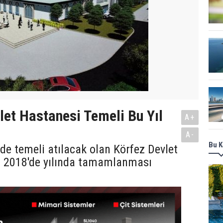
let Hastanesi Temeli Bu Yıl
A+
A-
Bu K
inde temeli atılacak olan Körfez Devlet
n 2018'de yılında tamamlanması