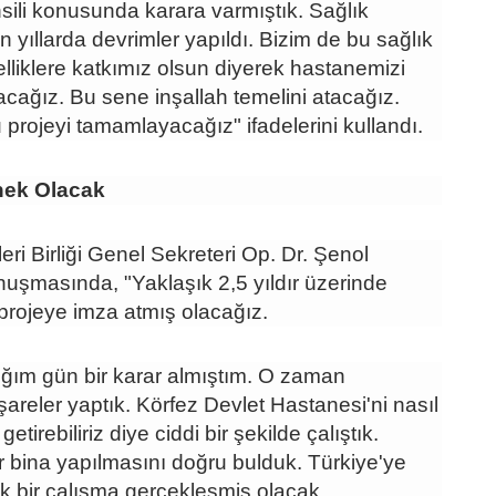
sili konusunda karara varmıştık. Sağlık
yıllarda devrimler yapıldı. Bizim de bu sağlık
lliklere katkımız olsun diyerek hastanemizi
cağız. Bu sene inşallah temelini atacağız.
 projeyi tamamlayacağız" ifadelerini kullandı.
nek Olacak
i Birliği Genel Sekreteri Op. Dr. Şenol
uşmasında, "Yaklaşık 2,5 yıldır üzerinde
r projeye imza atmış olacağız.
ğım gün bir karar almıştım. O zaman
şareler yaptık. Körfez Devlet Hastanesi'ni nasıl
 getirebiliriz diye ciddi bir şekilde çalıştık.
r bina yapılmasını doğru bulduk. Türkiye'ye
ek bir çalışma gerçekleşmiş olacak.