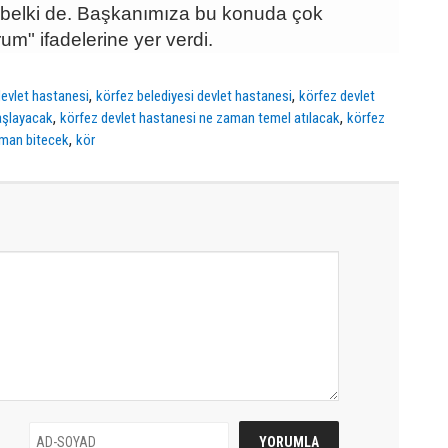
 belki de. Başkanımıza bu konuda çok
um" ifadelerine yer verdi.
,
,
devlet hastanesi
körfez belediyesi devlet hastanesi
körfez devlet
,
,
aşlayacak
körfez devlet hastanesi ne zaman temel atılacak
körfez
,
aman bitecek
kör