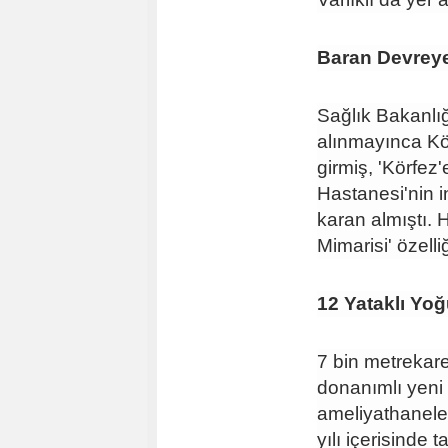
Baran Devreye
Sağlık Bakanlı
alınmayınca Kö
girmiş, 'Körfez
Hastanesi'nin 
karan almıştı. 
Mimarisi' özell
12 Yataklı Yo
7 bin metrekar
donanımlı yeni h
ameliyathaneler
yılı içerisinde