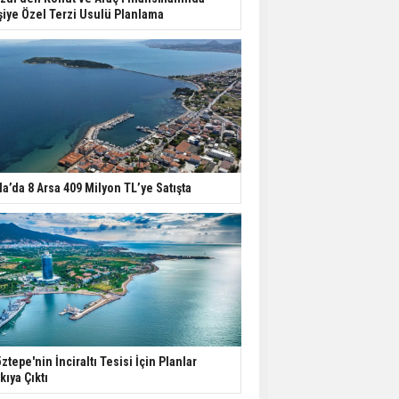
şiye Özel Terzi Usulü Planlama
la’da 8 Arsa 409 Milyon TL’ye Satışta
ztepe'nin İnciraltı Tesisi İçin Planlar
kıya Çıktı