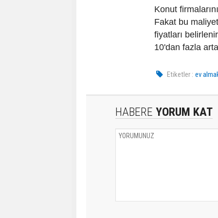
Konut firmalarını
Fakat bu maliyet
fiyatları belirle
10'dan fazla artab
Etiketler :
ev alma
HABERE
YORUM KAT