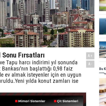
 Sonu Fırsatları
A+
e Tapu harcı indirimi yıl sonunda
A-
t Bankası'nın başlattığı 0,98 faiz
Bu K
e ev almak isteyenler için en uygun
uruldu.Yeni yılda konut zamları ise