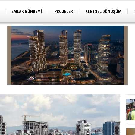
EMLAK GÜNDEMİ
PROJELER
KENTSEL DÖNÜŞÜM
TİCARİ PROJELER
ARSA-ARAZİ
İMAR