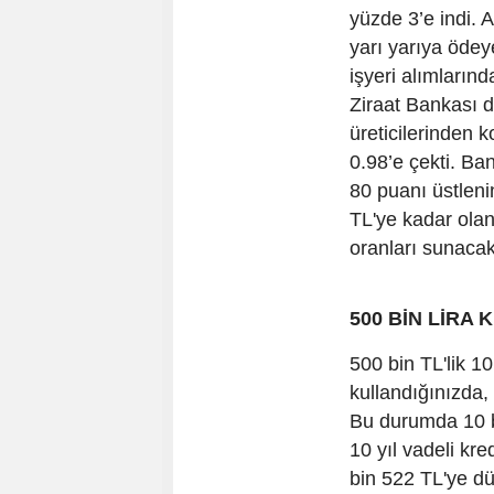
yüzde 3’e indi. A
yarı yarıya ödey
işyeri alımlarınd
Ziraat Bankası d
üreticilerinden k
0.98’e çekti. Ban
80 puanı üstleni
TL'ye kadar olan
oranları sunacak
500 BİN LİRA 
500 bin TL'lik 10
kullandığınızda,
Bu durumda 10 bi
10 yıl vadeli kre
bin 522 TL'ye düş