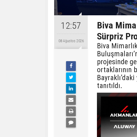
Biva Mimar
12:57
Sürpriz Pro
08 Ağustos 2026
Biva Mimarlık
Buluşmaları’n
projesinde ger
ortaklarının b
Bayraklı’daki 
tanıtıldı.