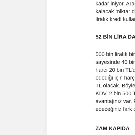
kadar iniyor. Ar
kalacak miktar d
liralık kredi ku
52 BİN LİRA D
500 bin liralık b
sayesinde 40 bin 
harcı 20 bin TL'd
ödediği için harç
TL olacak. Böylec
KDV, 2 bin 500 
avantajınız var. 
edeceğiniz fark 
ZAM KAPIDA