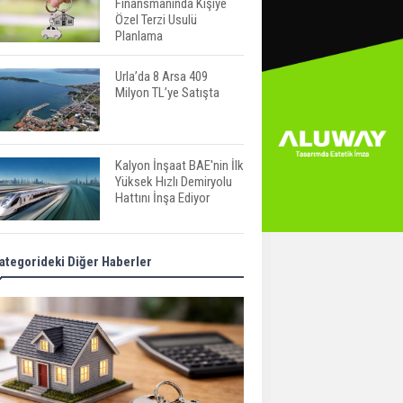
Finansmanında Kişiye
Özel Terzi Usulü
Planlama
Urla’da 8 Arsa 409
Milyon TL’ye Satışta
Kalyon İnşaat BAE'nin İlk
Yüksek Hızlı Demiryolu
Hattını İnşa Ediyor
ABD'de Konut Kredisi
ategorideki Diğer Haberler
Faizi Son Bir Yılın En
Yüksek Seviyesinde
TOKİ 51 İlde 540 Konut
ve İş Yerini Satışa
Sunuyor