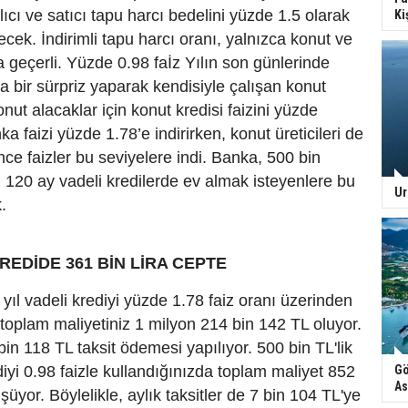
lıcı ve satıcı tapu harcı bedelini yüzde 1.5 olarak
Ki
ecek. İndirimli tapu harcı oranı, yalnızca konut ve
a geçerli. Yüzde 0.98 faİz Yılın son günlerinde
a bir sürpriz yaparak kendisiyle çalışan konut
onut alacaklar için konut kredisi faizini yüzde
ka faizi yüzde 1.78’e indirirken, konut üreticileri de
nce faizler bu seviyelere indi. Banka, 500 bin
 120 ay vadeli kredilerde ev almak isteyenlere bu
Ur
.
KREDİDE 361 BİN LİRA CEPTE
 yıl vadeli krediyi yüzde 1.78 faiz oranı üzerinden
 toplam maliyetiniz 1 milyon 214 bin 142 TL oluyor.
n 118 TL taksit ödemesi yapılıyor. 500 bin TL'lik
Gö
diyi 0.98 faizle kullandığınızda toplam maliyet 852
As
üyor. Böylelikle, aylık taksitler de 7 bin 104 TL'ye