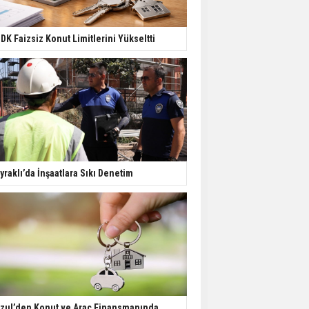
Yatırımcıların Bina Tercihi
Değişiyor: Dijital Altyapı
DK Faizsiz Konut Limitlerini Yükseltti
Öne Çıkıyor
TOKİ'nin Kiralık Sosyal
Konut Modeli Kiraları
Düşürür Mü?
İkinci El Konut Fiyatları
İspanya'da Bir Yılda
yraklı’da İnşaatlara Sıkı Denetim
Yüzde 16,2 Arttı
Konut Satışları Güçlü
Seyrini Korudu Yabancıya
Satış Geriledi
zul’den Konut ve Araç Finansmanında