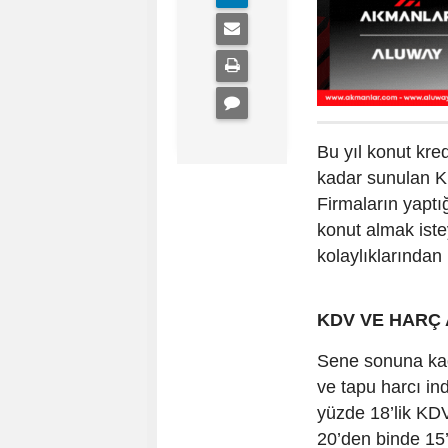
Bu yıl konut kred
kadar sunulan KD
Firmaların yaptı
konut almak ist
kolaylıklarından
KDV VE HARÇ 
Sene sonuna kad
ve tapu harcı in
yüzde 18’lik KDV
20’den binde 15’