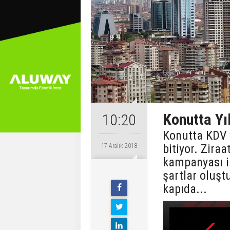
Konutta Yıl
10:20
Konutta KDV v
bitiyor. Ziraa
17 Aralık 2018
kampanyası il
şartlar oluşt
kapıda...