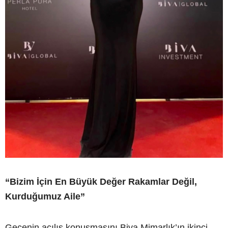
“Bizim İçin En Büyük Değer Rakamlar Değil,
Kurduğumuz Aile”
Gecenin açılış konuşmasını Biva Mimarlık’ın ikinci