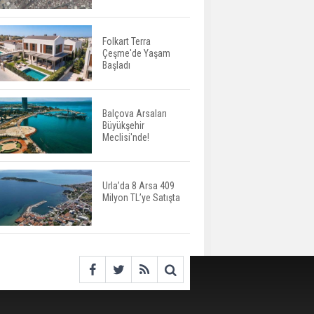
Değişiyor: Dijital Altyapı
Öne Çıkıyor
Folkart Terra
Çeşme'de Yaşam
TOKİ'nin Kiralık Sosyal
Başladı
Konut Modeli Kiraları
Düşürür Mü?
Balçova Arsaları
Büyükşehir
İkinci El Konut Fiyatları
Meclisi'nde!
İspanya'da Bir Yılda
Yüzde 16,2 Arttı
Urla’da 8 Arsa 409
Milyon TL’ye Satışta
Konut Satışları Güçlü
Seyrini Korudu Yabancıya
Satış Geriledi