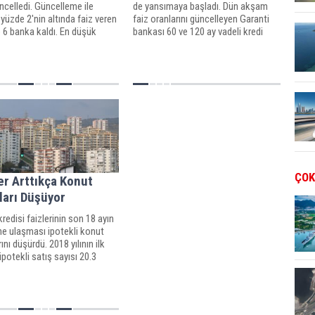
ncelledi. Güncelleme ile
de yansımaya başladı. Dün akşam
e yüzde 2'nin altında faiz veren
faiz oranlarını güncelleyen Garanti
 6 banka kaldı. En düşük
bankası 60 ve 120 ay vadeli kredi
redisini 1.63 faiz oranı ile iş
oranlarını 2,40 olarak güncelledi.
 veriyor.
Garanti Bankası en yüksek faizle
kredi veren banka oldu.
ÇOK
er Arttıkça Konut
ları Düşüyor
redisi faizlerinin son 18 ayın
ne ulaşması ipotekli konut
rını düşürdü. 2018 yılının ilk
ipotekli satış sayısı 20.3
 Geçen yıla oranla 100 bin TL
çeken vatandaş 17 bin TL daha
para ödemek zorunda.