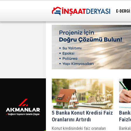
E-DERGİ
ULAŞIM
5 Banka Konut Kredisi Faiz
Bank
Oranlarını Artırdı
Faizl
Konut kredisindeki faiz oranaları
Bankala