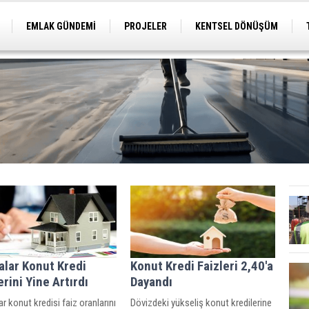
EMLAK GÜNDEMİ
PROJELER
KENTSEL DÖNÜŞÜM
TİCARİ PROJELER
ARSA-ARAZİ
İMAR
alar Konut Kredi
Konut Kredi Faizleri 2,40'a
erini Yine Artırdı
Dayandı
r konut kredisi faiz oranlarını
Dövizdeki yükseliş konut kredilerine