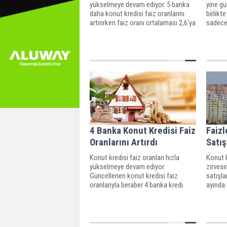
yükselmeye devam ediyor. 5 banka
yine gü
daha konut kredisi faiz oranlarını
birlikt
artırırken faiz oranı ortalaması 2,6'ya
sadece
kadar yükseldi.
konut k
bankası
4 Banka Konut Kredisi Faiz
Faizl
Oranlarını Artırdı
Satış
Konut kredisi faiz oranları hızla
Konut k
yükselmeye devam ediyor.
zirvesi
Güncellenen konut kredisi faiz
satışla
oranlarıyla beraber 4 banka kredi
ayında 
oranlarında artışa gitti. 3 bankanın
azaldı.
faiz oranları yüzde 2'yi geçerken 2
kredi 
banka 1,99 ile kredi veriyor.
fazla 