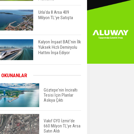
Urla’da 8 Arsa 409
Milyon TL’ye Satışta
Kalyon İnşaat BAE'nin İlk
Yüksek Hızlı Demiryolu
Hattını İnşa Ediyor
ABD'de Konut Kredisi
 OKUNANLAR
Faizi Son Bir Yılın En
Yüksek Seviyesinde
Göztepe'nin İnciraltı
Tesisi İçin Planlar
Askıya Çıktı
TOKİ 51 İlde 540 Konut
ve İş Yerini Satışa
Sunuyor
Vakıf GYO İzmir’de
660 Milyon TL’ye Arsa
Yatırımcıların Bina Tercihi
Satın Aldı