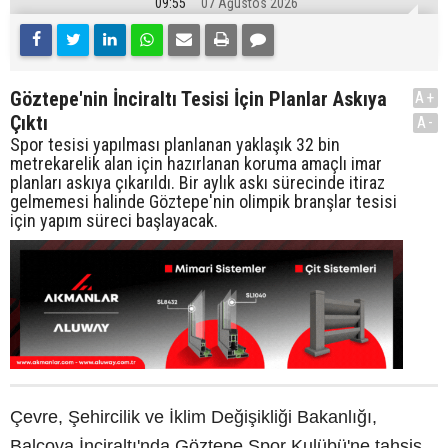
09:55
07 Ağustos 2026
Göztepe'nin İnciraltı Tesisi İçin Planlar Askıya
A+
Çıktı
A-
Spor tesisi yapılması planlanan yaklaşık 32 bin
metrekarelik alan için hazırlanan koruma amaçlı imar
planları askıya çıkarıldı. Bir aylık askı sürecinde itiraz
gelmemesi halinde Göztepe'nin olimpik branşlar tesisi
için yapım süreci başlayacak.
Çevre, Şehircilik ve İklim Değişikliği Bakanlığı,
Balçova İnciraltı'nda Göztepe Spor Kulübü'ne tahsis