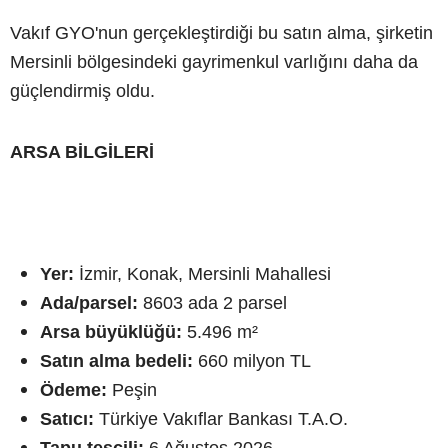
Vakıf GYO'nun gerçekleştirdiği bu satın alma, şirketin
Mersinli bölgesindeki gayrimenkul varlığını daha da
güçlendirmiş oldu.
ARSA BİLGİLERİ
Yer:
İzmir, Konak, Mersinli Mahallesi
Ada/parsel:
8603 ada 2 parsel
Arsa büyüklüğü:
5.496 m²
Satın alma bedeli:
660 milyon TL
Ödeme:
Peşin
Satıcı:
Türkiye Vakıflar Bankası T.A.O.
Tapu tescili:
6 Ağustos 2026