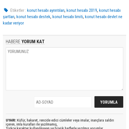
,
,
Etiketler :
konut hesabı ayrıntıları
konut hesabı 2019
konut hesabı
,
,
,
şartları
konut hesabı destek
konut hesabı limiti
konut hesabı devlet ne
kadar veriyor
HABERE
YORUM KAT
UYARI:
Küfür, hakaret, rencide edici cümleler veya imalar, inançlara saldırı
içeren, imla kuralları ile yazılmamış,
Türkçe karakter kullanılmayan ve büyük harflerle yazılmış yorumlar