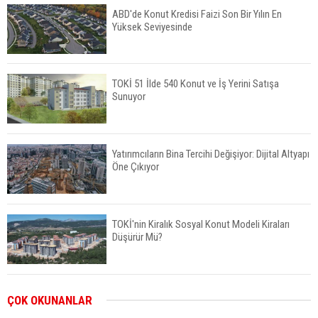
ABD'de Konut Kredisi Faizi Son Bir Yılın En
Yüksek Seviyesinde
TOKİ 51 İlde 540 Konut ve İş Yerini Satışa
Sunuyor
Yatırımcıların Bina Tercihi Değişiyor: Dijital Altyapı
Öne Çıkıyor
TOKİ'nin Kiralık Sosyal Konut Modeli Kiraları
Düşürür Mü?
İkinci El Konut Fiyatları İspanya'da Bir Yılda
ÇOK OKUNANLAR
Yüzde 16,2 Arttı