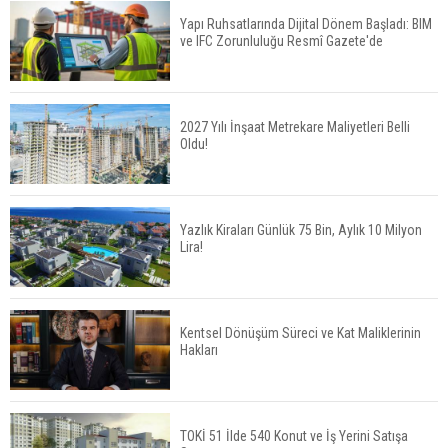
Yapı Ruhsatlarında Dijital Dönem Başladı: BIM
ve IFC Zorunluluğu Resmî Gazete'de
Konut Satışları Güçlü Seyrini Korudu Yabancıya
Satış Geriledi
2027 Yılı İnşaat Metrekare Maliyetleri Belli
Oldu!
ABD'de İnşaat Harcamaları Geriledi
Yazlık Kiraları Günlük 75 Bin, Aylık 10 Milyon
Lira!
Tercih Döneminde Barınma Telaşı Başladı
Kentsel Dönüşüm Süreci ve Kat Maliklerinin
Hakları
Aileden Miras Kalan Ev Nasıl Satılır?
TOKİ 51 İlde 540 Konut ve İş Yerini Satışa