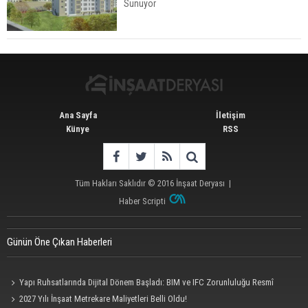
Sunuyor
İstanbul'da 15 Bin Kiralık Sosyal Konut Eylülde
Kiraya Verilecek
Ana Sayfa
İletişim
Künye
RSS
Tüm Hakları Saklıdır © 2016
İnşaat Deryası
|
Haber Scripti
Günün Öne Çıkan Haberleri
Yapı Ruhsatlarında Dijital Dönem Başladı: BIM ve IFC Zorunluluğu Resmî
Gazete'de
2027 Yılı İnşaat Metrekare Maliyetleri Belli Oldu!