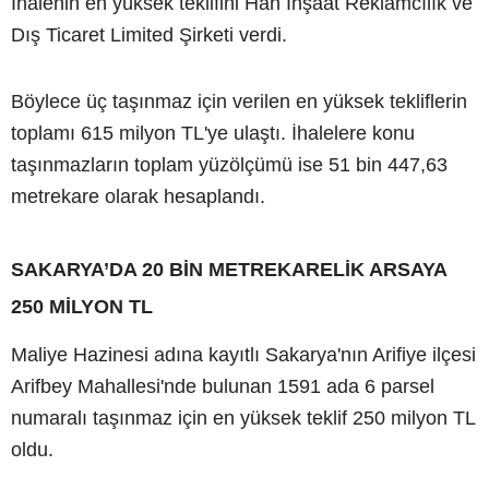
İhalenin en yüksek teklifini Han İnşaat Reklamcılık ve
Dış Ticaret Limited Şirketi verdi.
Böylece üç taşınmaz için verilen en yüksek tekliflerin
toplamı 615 milyon TL'ye ulaştı. İhalelere konu
taşınmazların toplam yüzölçümü ise 51 bin 447,63
metrekare olarak hesaplandı.
SAKARYA’DA 20 BİN METREKARELİK ARSAYA
250 MİLYON TL
Maliye Hazinesi adına kayıtlı Sakarya'nın Arifiye ilçesi
Arifbey Mahallesi'nde bulunan 1591 ada 6 parsel
numaralı taşınmaz için en yüksek teklif 250 milyon TL
oldu.