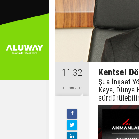
Kentsel Dö
11:32
Şua İnşaat Y
Kaya, Dünya
09 Ekim 2018
sürdürülebilir