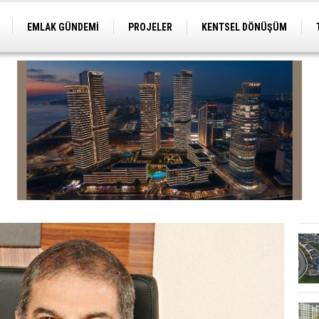
EMLAK GÜNDEMİ
PROJELER
KENTSEL DÖNÜŞÜM
TİCARİ PROJELER
ARSA-ARAZİ
İMAR