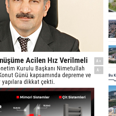
nüşüme Acilen Hız Verilmeli
A+
önetim Kurulu Başkanı Nimetullah
A-
 Konut Günü kapsamında depreme ve
Bu K
 yapılara dikkat çekti.