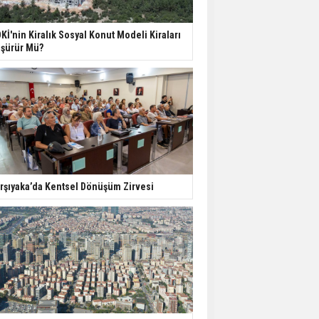
ABD'de İnşaat
Kİ'nin Kiralık Sosyal Konut Modeli Kiraları
Harcamaları Geriledi
şürür Mü?
Tercih Döneminde
Barınma Telaşı Başladı
Aileden Miras Kalan Ev
Nasıl Satılır?
rşıyaka’da Kentsel Dönüşüm Zirvesi
İstanbul'da 15 Bin Kiralık
Sosyal Konut Eylülde
Kiraya Verilecek