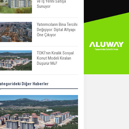
ve İş Yerini Satışa
Sunuyor
Yatırımcıların Bina Tercihi
Değişiyor: Dijital Altyapı
Öne Çıkıyor
TOKİ'nin Kiralık Sosyal
Konut Modeli Kiraları
Düşürür Mü?
İkinci El Konut Fiyatları
ategorideki Diğer Haberler
İspanya'da Bir Yılda
Yüzde 16,2 Arttı
Konut Satışları Güçlü
Seyrini Korudu Yabancıya
Satış Geriledi