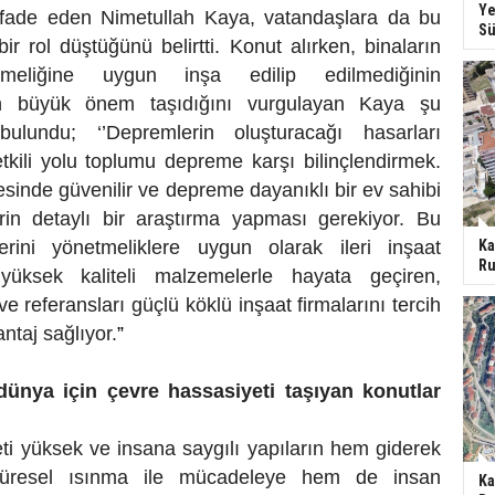
Ye
 ifade eden Nimetullah Kaya, vatandaşlara da bu
Sü
r rol düştüğünü belirtti. Konut alırken, binaların
meliğine uygun inşa edilip edilmediğinin
ın büyük önem taşıdığını vurgulayan Kaya şu
bulundu; ‘’Depremlerin oluşturacağı hasarları
tkili yolu toplumu depreme karşı bilinçlendirmek.
esinde güvenilir ve depreme dayanıklı bir ev sahibi
rin detaylı bir araştırma yapması gerekiyor. Bu
erini yönetmeliklere uygun olarak ileri inşaat
Ka
Ru
 yüksek kaliteli malzemelerle hayata geçiren,
e referansları güçlü köklü inşaat firmalarını tercih
taj sağlıyor.
”
 dünya için çevre hassasiyeti taşıyan konutlar
ti yüksek ve insana saygılı yapıların hem giderek
 küresel ısınma ile mücadeleye hem de insan
Ka