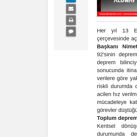
Her yıl 13 E
çerçevesinde a
Başkanı Nime
92'sinin depre
deprem bilinciy
sonucunda itina 
verilere göre y
riskli durumda 
acilen hız veril
mücadeleye kat
görevler düştüğü
Toplum depreme 
Kentsel dönüş
durumunda dep