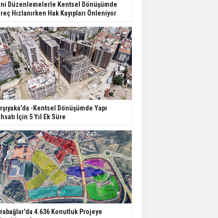
ni Düzenlemelerle Kentsel Dönüşümde
reç Hızlanırken Hak Kayıpları Önleniyor
rşıyaka’da -Kentsel Dönüşümde Yapı
hsatı İçin 5 Yıl Ek Süre
rabağlar'da 4.636 Konutluk Projeye