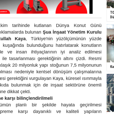
TO
Dü
kim tarihinde kutlanan Dünya Konut Günü
çıklamalarda bulunan
Şua
İ
nşaat Yönetim Kurulu
tullah Kaya
,
Türkiye'nin yüzölçümünün yüzde
m kuşağında bulunduğunu hatırlatarak
konutların
le ve insan ihtiyaçlarının iyi analiz edilmesi
ile tasarlanması gerektiğinin altını çizdi.
Resmi
aklaşık 20 milyonluk yapı stoğunun 7,5 milyonunun
Ka
olması nedeniyle kentsel dönüşüm çalışmalarına
mesi gerektiğini vurgulayan Kaya,
küresel ısınmayla
kıda bulunmak için de inşaat sektörüne önemli
ne dikkat çekti.
karşı bilinçlendirilmeli
ümün planlı bir şekilde hayata geçirilmesi
reme karşı dayanıklı ve kaliteli yapıların