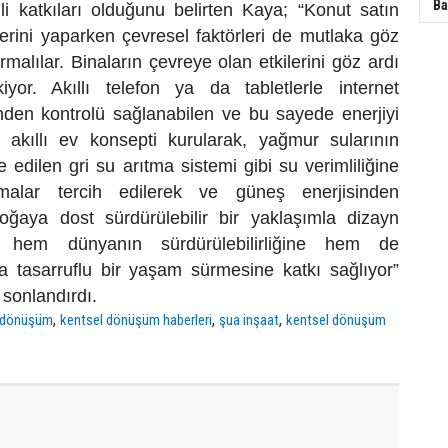
Ba
 katkıları olduğunu belirten Kaya; “Konut satın
erini yaparken çevresel faktörleri de mutlaka göz
alılar. Binaların çevreye olan etkilerini göz ardı
yor. Akıllı telefon ya da tabletlerle internet
inden kontrolü sağlanabilen ve bu sayede enerjiyi
n akıllı ev konsepti kurularak,
yağmur sularının
e edilen gri su arıtma sistemi gibi su verimliliğine
malar tercih edilerek ve güneş enerjisinden
doğaya dost sürdürülebilir bir yaklaşımla dizayn
r, hem dünyanın sürdürülebilirliğine hem de
ha tasarruflu bir yaşam sürmesine katkı sağlıyor”
 sonlandırdı.
,
,
,
l dönüşüm
kentsel dönüşüm haberleri
şua inşaat
kentsel dönüşüm