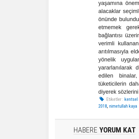
yaşamına önemli
alacaklar seçiml
önünde bulundurm
etmemek gereki
bağlantısı üzer
verimli kullana
arıtılmasıyla eld
yönelik uygula
yararlanılarak 
edilen binala
tüketicilerin da
diyerek sözlerini
Etiketler :
kentse
,
2018
nimetullah kaya
HABERE
YORUM KAT