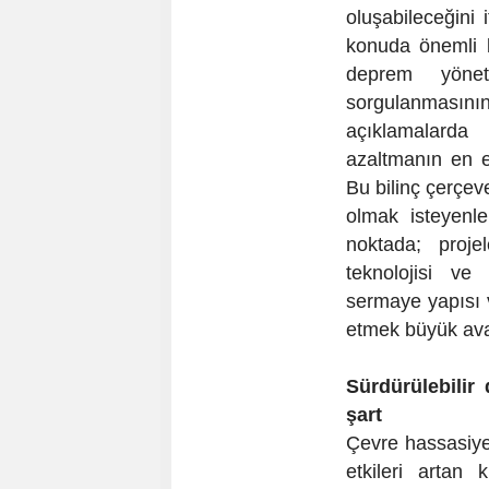
oluşabileceğini
konuda önemli bi
deprem yönet
sorgulanmasın
açıklamalarda 
azaltmanın en e
Bu bilinç çerçev
olmak isteyenle
noktada; projel
teknolojisi ve
sermaye yapısı v
etmek büyük avan
Sürdürülebilir
şart
Çevre hassasiye
etkileri artan