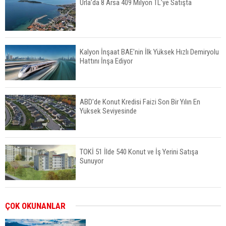
Urla’da 8 Arsa 409 Milyon TL’ye Satışta
Kalyon İnşaat BAE'nin İlk Yüksek Hızlı Demiryolu
Hattını İnşa Ediyor
ABD'de Konut Kredisi Faizi Son Bir Yılın En
Yüksek Seviyesinde
TOKİ 51 İlde 540 Konut ve İş Yerini Satışa
Sunuyor
Yatırımcıların Bina Tercihi Değişiyor: Dijital Altyapı
ÇOK OKUNANLAR
Öne Çıkıyor