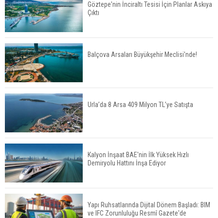
Göztepe'nin İnciraltı Tesisi İçin Planlar Askıya
Çıktı
TOKİ'nin Kiralık Sosyal Konut Modeli Kiraları
Düşürür Mü?
Balçova Arsaları Büyükşehir Meclisi'nde!
İkinci El Konut Fiyatları İspanya'da Bir Yılda
Yüzde 16,2 Arttı
Urla’da 8 Arsa 409 Milyon TL’ye Satışta
Konut Satışları Güçlü Seyrini Korudu Yabancıya
Satış Geriledi
Kalyon İnşaat BAE'nin İlk Yüksek Hızlı
Demiryolu Hattını İnşa Ediyor
ABD'de İnşaat Harcamaları Geriledi
Yapı Ruhsatlarında Dijital Dönem Başladı: BIM
ve IFC Zorunluluğu Resmî Gazete'de
Tercih Döneminde Barınma Telaşı Başladı