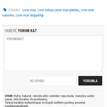
,
,
Etiketler :
izmir imar
izmir askıya çıkan imar planları
izmir imar
,
haberleri
izmir imar değişikliği
HABERE
YORUM KAT
UYARI:
Küfür, hakaret, rencide edici cümleler veya imalar, inançlara saldırı
içeren, imla kuralları ile yazılmamış,
Türkçe karakter kullanılmayan ve büyük harflerle yazılmış yorumlar
onaylanmamaktadır.