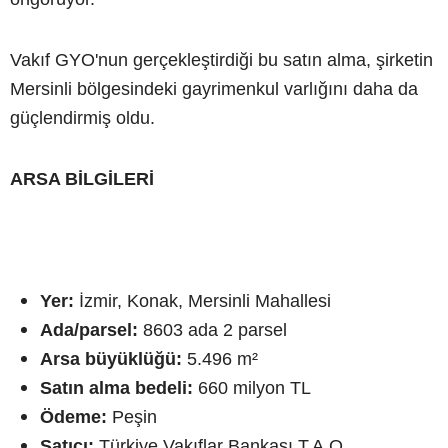
Vakıf GYO'nun gerçekleştirdiği bu satın alma, şirketin
Mersinli bölgesindeki gayrimenkul varlığını daha da
güçlendirmiş oldu.
ARSA BİLGİLERİ
Yer:
İzmir, Konak, Mersinli Mahallesi
Ada/parsel:
8603 ada 2 parsel
Arsa büyüklüğü:
5.496 m²
Satın alma bedeli:
660 milyon TL
Ödeme:
Peşin
Satıcı:
Türkiye Vakıflar Bankası T.A.O.