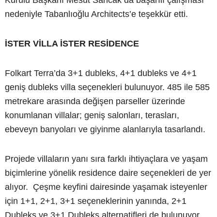
Kurulu Başkanı Mesut Sancak da başarılı çalışması
nedeniyle Tabanlıoğlu Architects’e teşekkür etti.
İSTER VİLLA İSTER RESİDENCE
Folkart Terra’da 3+1 dubleks, 4+1 dubleks ve 4+1
geniş dubleks villa seçenekleri bulunuyor. 485 ile 585
metrekare arasında değişen parseller üzerinde
konumlanan villalar; geniş salonları, terasları,
ebeveyn banyoları ve giyinme alanlarıyla tasarlandı.
Projede villaların yanı sıra farklı ihtiyaçlara ve yaşam
biçimlerine yönelik residence daire seçenekleri de yer
alıyor. Çeşme keyfini dairesinde yaşamak isteyenler
için 1+1, 2+1, 3+1 seçeneklerinin yanında, 2+1
Dubleks ve 3+1 Dubleks alternatifleri de bulunuyor.