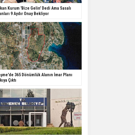
kan Kurum 'Bize Gelin' Dedi Ama Sasalı
anları 9 Aydır Onay Bekliyor
şme'de 365 Dönümlük Alanın İmar Planı
kıya Çıktı