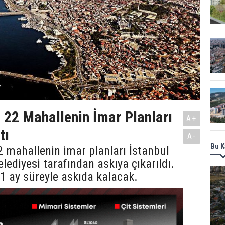
a 22 Mahallenin İmar Planları
A+
tı
A-
Bu K
2 mahallenin imar planları İstanbul
lediyesi tarafından askıya çıkarıldı.
 1 ay süreyle askıda kalacak.