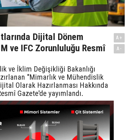
tlarında Dijital Dönem
A+
IM ve IFC Zorunluluğu Resmî
A-
lik ve İklim Değişikliği Bakanlığı
zırlanan "Mimarlık ve Mühendislik
Dijital Olarak Hazırlanması Hakkında
Resmî Gazete'de yayımlandı.