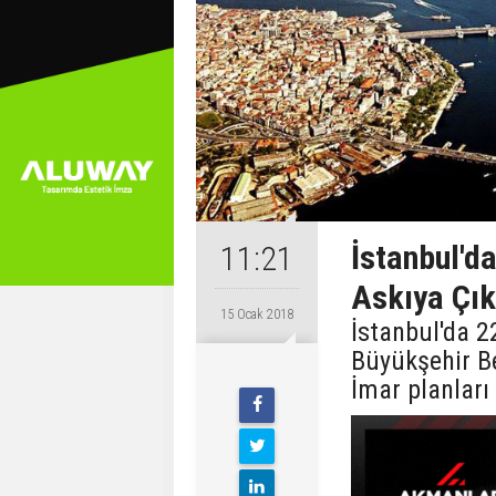
İstanbul'd
11:21
Askıya Çık
15 Ocak 2018
İstanbul'da 2
Büyükşehir Be
İmar planları