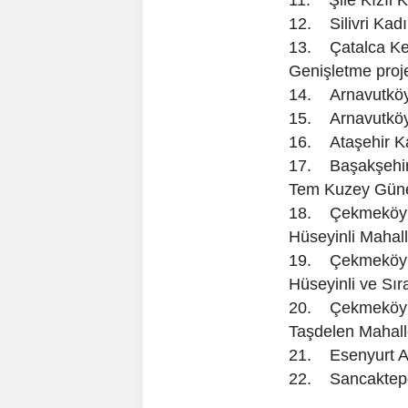
11. Şile Kızıl 
12. Silivri Kad
13. Çatalca Kes
Genişletme proj
14. Arnavutköy
15. Arnavutköy
16. Ataşehir Ka
17. Başakşehir 
Tem Kuzey Güne
18. Çekmeköy K
Hüseyinli Mahall
19. Çekmeköy K
Hüseyinli ve Sır
20. Çekmeköy K
Taşdelen Mahal
21. Esenyurt 
22. Sancaktepe