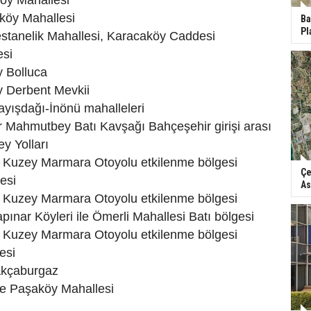
Köy Mahallesi
ıköy Mahallesi
Ba
Pl
tanelik Mahallesi, Karacaköy Caddesi
esi
 Bolluca
 Derbent Mevkii
yışdağı-İnönü mahalleleri
Mahmutbey Batı Kavşağı Bahçeşehir girişi arası
y Yolları
uzey Marmara Otoyolu etkilenme bölgesi
Çe
esi
As
uzey Marmara Otoyolu etkilenme bölgesi
apınar Köyleri ile Ömerli Mahallesi Batı bölgesi
uzey Marmara Otoyolu etkilenme bölgesi
lesi
Akçaburgaz
 Paşaköy Mahallesi