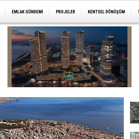
EMLAK GÜNDEMİ
PROJELER
KENTSEL DÖNÜŞÜM
TİCARİ PROJELER
ARSA-ARAZİ
İMAR