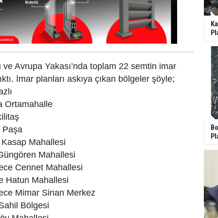
Ka
Pl
u ve Avrupa Yakası’nda toplam 22 semtin imar
ıktı. İmar planları askıya çıkan bölgeler şöyle;
azlı
 Ortamahalle
litaş
Bo
i Paşa
Pl
 Kasap Mahallesi
Güngören Mahallesi
ce Cennet Mahallesi
e Hatun Mahallesi
ce Mimar Sinan Merkez
Sahil Bölgesi