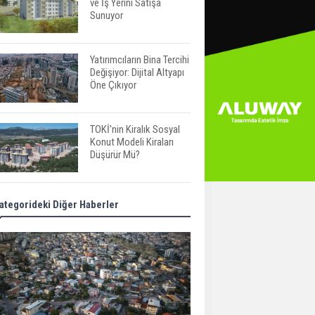
ve İş Yerini Satışa
Sunuyor
Yatırımcıların Bina Tercihi
Değişiyor: Dijital Altyapı
Öne Çıkıyor
TOKİ'nin Kiralık Sosyal
Konut Modeli Kiraları
Düşürür Mü?
İkinci El Konut Fiyatları
ategorideki Diğer Haberler
İspanya'da Bir Yılda
Yüzde 16,2 Arttı
Konut Satışları Güçlü
Seyrini Korudu Yabancıya
Satış Geriledi