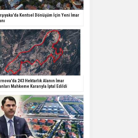
ABD'de İnşaat
rşıyaka'da Kentsel Dönüşüm İçin Yeni İmar
Harcamaları Geriledi
anı
Tercih Döneminde
Barınma Telaşı Başladı
Aileden Miras Kalan Ev
Nasıl Satılır?
rnova'da 243 Hektarlık Alanın İmar
anları Mahkeme Kararıyla İptal Edildi
İstanbul'da 15 Bin Kiralık
Sosyal Konut Eylülde
Kiraya Verilecek