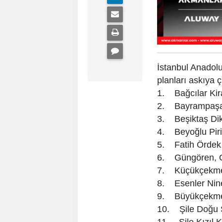
İstanbul Anadol
planları askıya ç
1. Bağcılar Kir
2. Bayrampaşa
3. Beşiktaş Diki
4. Beyoğlu Pir
5. Fatih Ördek
6. Güngören, 
7. Küçükçekme
8. Esenler Nin
9. Büyükçekme
10. Şile Doğu 