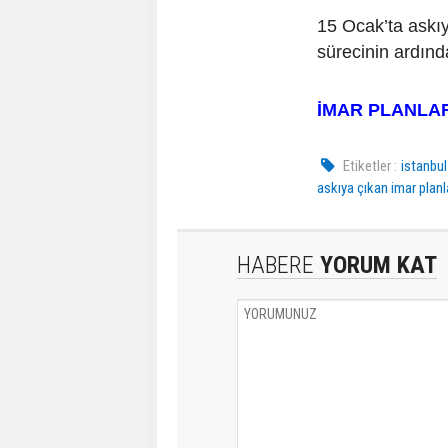
15 Ocak’ta askı
sürecinin ardın
İMAR PLANLARI
Etiketler :
istanbul
askıya çıkan imar planl
HABERE
YORUM KAT