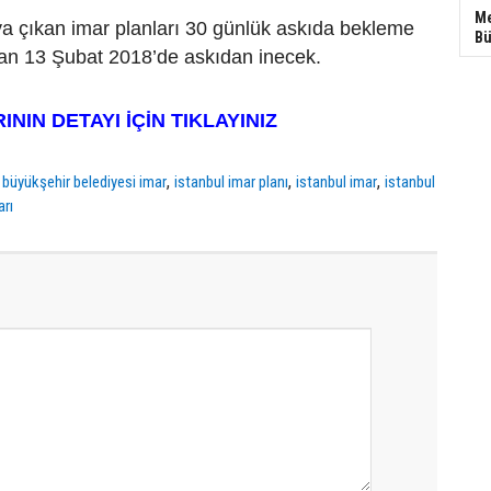
Me
ya çıkan imar planları 30 günlük askıda bekleme
Bü
dan 13 Şubat 2018’de askıdan inecek.
NIN DETAYI İÇİN TIKLAYINIZ
,
,
,
 büyükşehir belediyesi imar
istanbul imar planı
istanbul imar
istanbul
arı