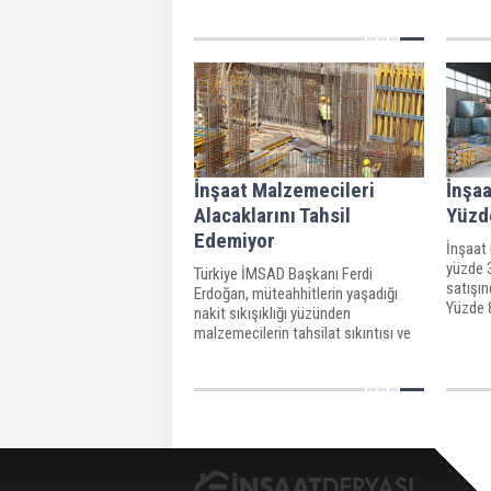
talep e
İMSAD 
bulund
İnşaat Malzemecileri
İnşa
Alacaklarını Tahsil
Yüzde
Edemiyor
İnşaat 
yüzde 3
Türkiye İMSAD Başkanı Ferdi
satışınd
Erdoğan, müteahhitlerin yaşadığı
Yüzde 8
nakit sıkışıklığı yüzünden
kullanı
malzemecilerin tahsilat sıkıntısı ve
uzayan vade sorunu yaşandığını
vadelerin 90 günden 180 güne, barter
oranının da yüzde 10'dan yüzde 15'e
çıktığını söyledi.