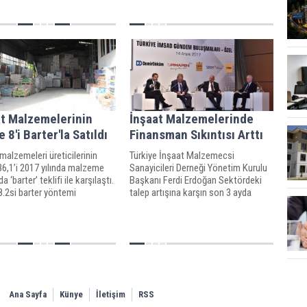
diyor. İMKON ve Türkiye
pazarın yeniden düzelmesi için yeni
konuyla ilgili açıklamada
bir öneride bulundu
u.
at Malzemelerinin
İnşaat Malzemelerinde
 8'i Barter'la Satıldı
Finansman Sıkıntısı Arttı
malzemeleri üreticilerinin
Türkiye İnşaat Malzemecsi
6,1’i 2017 yılında malzeme
Sanayicileri Derneği Yönetim Kurulu
a ‘barter’ teklifi ile karşılaştı.
Başkanı Ferdi Erdoğan Sektördeki
.2si barter yöntemi
talep artışına karşın son 3 ayda
larak satıldı
finans sıkıntısının arttığını söyledi.
Ana Sayfa
Künye
İletişim
RSS