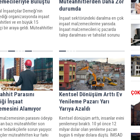
emecileriyle Buluştu
Müteahhitlerden Daha Zor
durumda
l İnşaatçılar Derneği'nin
ediği organizasyonda inşaat
İnşaat sektöründeki daralma en çok
itleri ve en büyük 15
inşaat malzemecilerine yansıda.
çi bir araya geldi. Müteahhitler
İnşaat malzemecileri iç pazarda
at malzemecileri arasında 55
talep daralması ve tahsilat sorunu
uk iş anlaşması sağlandı.
yaşıyor. Yeni inşaatların
başlamaması krizin büyüyebileceğini
işaret ediyor.
ÇOK
ahhit Parasını
Kentsel Dönüşüm Arttı Ev
ği İnşaat
Yenileme Pazarı Yarı
emesini Alamıyor
Yarıya Azaldı
 malzemesinin parasını ödeyip
Kentsel dönüşüm arttı, insanlar evini
lan bazı müteahhitler son
yenilemeyi bıraktı. 10 yıl önce 12
e tedarikçilerle sorun yaşıyor.
milyar dolar olan yenileme pazarı
çiler müteahhitten kur farkı
bugün 6 milyar dolara düştü. İMSAD