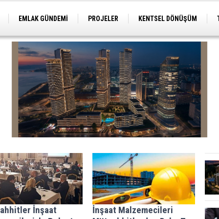
EMLAK GÜNDEMİ
PROJELER
KENTSEL DÖNÜŞÜM
TİCARİ PROJELER
ARSA-ARAZİ
İMAR
ahhitler İnşaat
İnşaat Malzemecileri