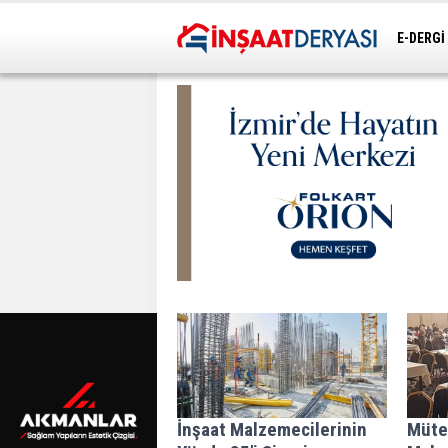
E-DERGİ
ULAŞIM
İnşaat Malzemecilerinin
Müte