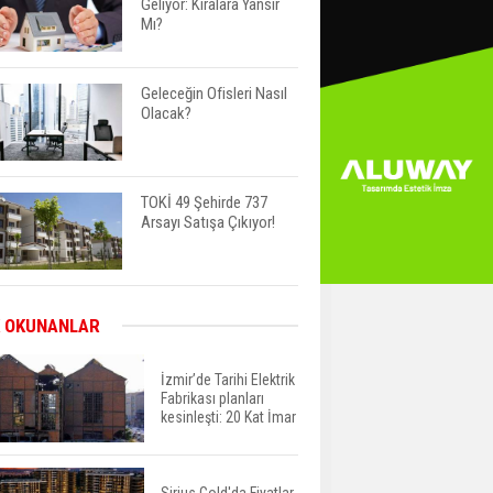
Geliyor: Kiralara Yansır
Mı?
Geleceğin Ofisleri Nasıl
Olacak?
TOKİ 49 Şehirde 737
Arsayı Satışa Çıkıyor!
Bayraklı’da İnşaatlara
 OKUNANLAR
Sıkı Denetim
İzmir’de Tarihi Elektrik
Fabrikası planları
kesinleşti: 20 Kat İmar
Fuzul’den Konut ve Araç
Finansmanında Kişiye
Özel Terzi Usulü
Planlama