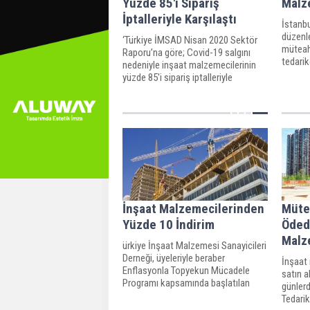
Yüzde 85'i Sipariş
Malz
İptalleriyle Karşılaştı
İstanbu
düzenl
‘Türkiye İMSAD Nisan 2020 Sektör
müteahh
Raporu’na göre; Covid-19 salgını
tedarik
nedeniyle inşaat malzemecilerinin
ve inşa
yüzde 85'i sipariş iptalleriyle
milyonl
karşılaştı. İç pazarda siparişlerin
yüzde 25'i, dış pazarda ise 46,8'i iptal
edildi.
İnşaat Malzemecilerinden
Müte
Yüzde 10 İndirim
Ödedi
Malz
ürkiye İnşaat Malzemesi Sanayicileri
Derneği, üyeleriyle beraber
İnşaat
Enflasyonla Topyekun Mücadele
satın a
Programı kapsamında başlatılan
günlerd
yüzde 10 indirim kampanyasına
Tedarik
katıldıklarını açıkladı.