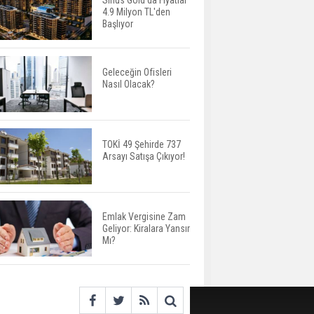
Sirius Gold'da Fiyatlar
4.9 Milyon TL'den
Urla’da 8 Arsa 409
Başlıyor
Milyon TL’ye Satışta
Geleceğin Ofisleri
Nasıl Olacak?
Kalyon İnşaat BAE'nin İlk
Yüksek Hızlı Demiryolu
Hattını İnşa Ediyor
TOKİ 49 Şehirde 737
Arsayı Satışa Çıkıyor!
ABD'de Konut Kredisi
Faizi Son Bir Yılın En
Yüksek Seviyesinde
Emlak Vergisine Zam
Geliyor: Kiralara Yansır
TOKİ 51 İlde 540 Konut
Mı?
ve İş Yerini Satışa
Sunuyor