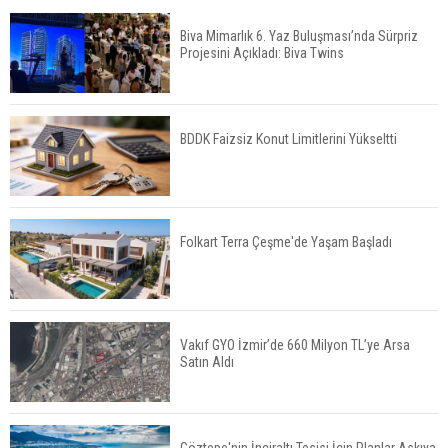
Biva Mimarlık 6. Yaz Buluşması’nda Sürpriz
Projesini Açıkladı: Biva Twins
TOKİ 51 İlde 540 Konut ve İş Yerini Satışa
Sunuyor
BDDK Faizsiz Konut Limitlerini Yükseltti
Yatırımcıların Bina Tercihi Değişiyor: Dijital Altyapı
Öne Çıkıyor
Folkart Terra Çeşme'de Yaşam Başladı
TOKİ'nin Kiralık Sosyal Konut Modeli Kiraları
Düşürür Mü?
Vakıf GYO İzmir’de 660 Milyon TL’ye Arsa
Satın Aldı
İkinci El Konut Fiyatları İspanya'da Bir Yılda
Yüzde 16,2 Arttı
Göztepe'nin İnciraltı Tesisi İçin Planlar Askıya