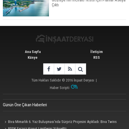
Çıktı
Konut Satışları Güçlü Seyrini Korudu Yabancıya
Satış Geriledi
Ana Sayfa
İletişim
Künye
RSS
Tüm Hakları Saklıdır © 2016
İnşaat Deryası
|
Haber Scripti
Günün Öne Çıkan Haberleri
Biva Mimarlık 6. Yaz Buluşması’nda Sürpriz Projesini Açıkladı: Biva Twins
BDDK Faizsiz Konut Limitlerini Yükseltti