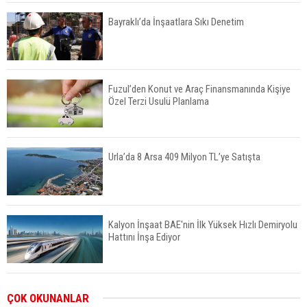
Bayraklı’da İnşaatlara Sıkı Denetim
Fuzul’den Konut ve Araç Finansmanında Kişiye
Özel Terzi Usulü Planlama
Urla’da 8 Arsa 409 Milyon TL’ye Satışta
Kalyon İnşaat BAE'nin İlk Yüksek Hızlı Demiryolu
Hattını İnşa Ediyor
ABD'de Konut Kredisi Faizi Son Bir Yılın En
ÇOK OKUNANLAR
Yüksek Seviyesinde