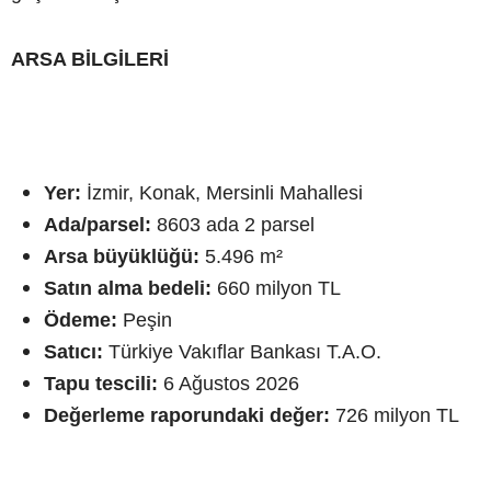
ARSA BİLGİLERİ
Yer:
İzmir, Konak, Mersinli Mahallesi
Ada/parsel:
8603 ada 2 parsel
Arsa büyüklüğü:
5.496 m²
Satın alma bedeli:
660 milyon TL
Ödeme:
Peşin
Satıcı:
Türkiye Vakıflar Bankası T.A.O.
Tapu tescili:
6 Ağustos 2026
Değerleme raporundaki değer:
726 milyon TL