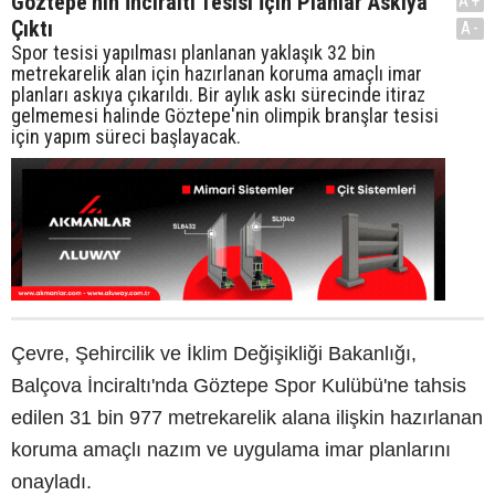
Göztepe'nin İnciraltı Tesisi İçin Planlar Askıya
A+
Çıktı
A-
Spor tesisi yapılması planlanan yaklaşık 32 bin
metrekarelik alan için hazırlanan koruma amaçlı imar
planları askıya çıkarıldı. Bir aylık askı sürecinde itiraz
gelmemesi halinde Göztepe'nin olimpik branşlar tesisi
için yapım süreci başlayacak.
Çevre, Şehircilik ve İklim Değişikliği Bakanlığı,
Balçova İnciraltı'nda Göztepe Spor Kulübü'ne tahsis
edilen 31 bin 977 metrekarelik alana ilişkin hazırlanan
koruma amaçlı nazım ve uygulama imar planlarını
onayladı.