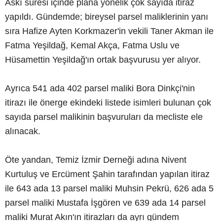
Askı süresi içinde plana yönelik çok sayıda itiraz
yapıldı. Gündemde; bireysel parsel maliklerinin yanı
sıra Hafize Ayten Korkmazer'in vekili Taner Akman ile
Fatma Yeşildağ, Kemal Akça, Fatma Uslu ve
Hüsamettin Yeşildağ'ın ortak başvurusu yer alıyor.
Ayrıca 541 ada 402 parsel maliki Bora Dinkçi'nin
itirazı ile önerge ekindeki listede isimleri bulunan çok
sayıda parsel malikinin başvuruları da mecliste ele
alınacak.
Öte yandan, Temiz İzmir Derneği adına Nivent
Kurtuluş ve Ercüment Şahin tarafından yapılan itiraz
ile 643 ada 13 parsel maliki Muhsin Pekrü, 626 ada 5
parsel maliki Mustafa İşgören ve 639 ada 14 parsel
maliki Murat Akın'ın itirazları da ayrı gündem