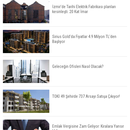
İzmir’de Tarihi Elektrik Fabrikası planları
kesinleşti: 20 Kat İmar
Fuzul’den Konut ve Araç Finansmanında Kişiye
Özel Terzi Usulü Planlama
Sirius Gold'da Fiyatlar 4.9 Milyon TL'den
Başlıyor
Urla’da 8 Arsa 409 Milyon TL’ye Satışta
Geleceğin Ofisleri Nasıl Olacak?
Kalyon İnşaat BAE'nin İlk Yüksek Hızlı Demiryolu
Hattını İnşa Ediyor
TOKİ 49 Şehirde 737 Arsayı Satışa Çıkıyor!
ABD'de Konut Kredisi Faizi Son Bir Yılın En
Yüksek Seviyesinde
Emlak Vergisine Zam Geliyor: Kiralara Yansır