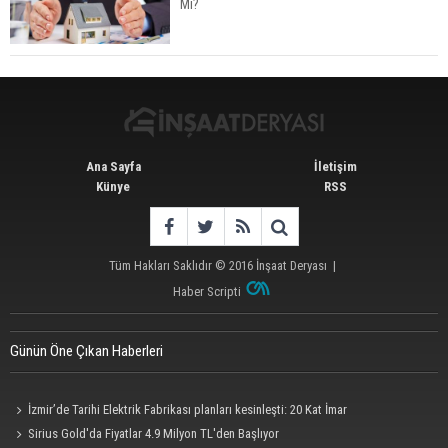
Mı?
TOKİ 51 İlde 540 Konut ve İş Yerini Satışa
Sunuyor
Ana Sayfa
İletişim
Künye
RSS
Tüm Hakları Saklıdır © 2016
İnşaat Deryası
|
Haber Scripti
Günün Öne Çıkan Haberleri
İzmir’de Tarihi Elektrik Fabrikası planları kesinleşti: 20 Kat İmar
Sirius Gold'da Fiyatlar 4.9 Milyon TL'den Başlıyor