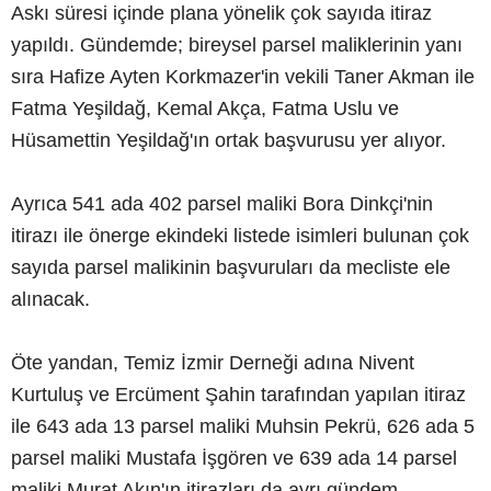
Askı süresi içinde plana yönelik çok sayıda itiraz
yapıldı. Gündemde; bireysel parsel maliklerinin yanı
sıra Hafize Ayten Korkmazer'in vekili Taner Akman ile
Fatma Yeşildağ, Kemal Akça, Fatma Uslu ve
Hüsamettin Yeşildağ'ın ortak başvurusu yer alıyor.
Ayrıca 541 ada 402 parsel maliki Bora Dinkçi'nin
itirazı ile önerge ekindeki listede isimleri bulunan çok
sayıda parsel malikinin başvuruları da mecliste ele
alınacak.
Öte yandan, Temiz İzmir Derneği adına Nivent
Kurtuluş ve Ercüment Şahin tarafından yapılan itiraz
ile 643 ada 13 parsel maliki Muhsin Pekrü, 626 ada 5
parsel maliki Mustafa İşgören ve 639 ada 14 parsel
maliki Murat Akın'ın itirazları da ayrı gündem