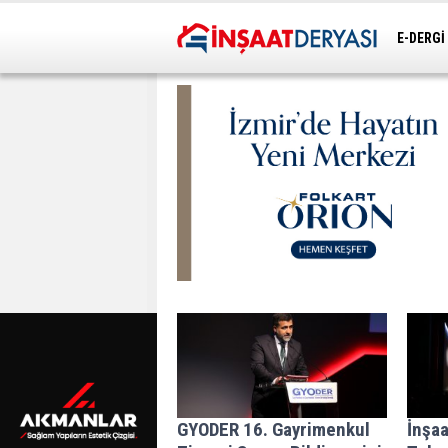
E-DERGİ
ULAŞIM
GYODER 16. Gayrimenkul
İnşaa