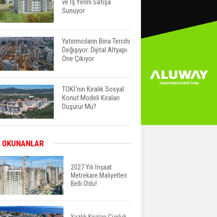
ve İş Yerini Satışa
Sunuyor
Yatırımcıların Bina Tercihi
Değişiyor: Dijital Altyapı
Öne Çıkıyor
TOKİ'nin Kiralık Sosyal
Konut Modeli Kiraları
Düşürür Mü?
İkinci El Konut Fiyatları
 OKUNANLAR
İspanya'da Bir Yılda
Yüzde 16,2 Arttı
2027 Yılı İnşaat
Metrekare Maliyetleri
Belli Oldu!
Konut Satışları Güçlü
Seyrini Korudu Yabancıya
Satış Geriledi