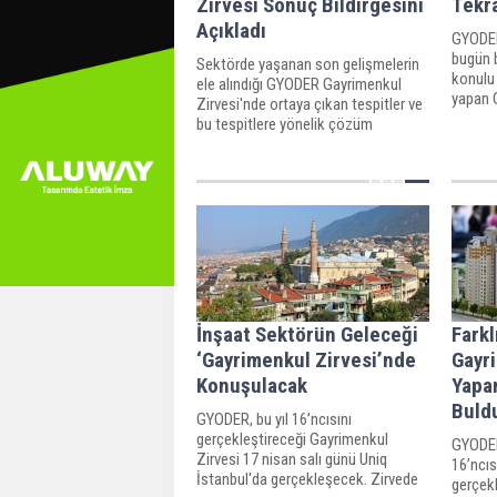
Zirvesi Sonuç Bildirgesini
Tekra
Açıkladı
GYODER
bugün 
Sektörde yaşanan son gelişmelerin
konulu 
ele alındığı GYODER Gayrimenkul
yapan 
Zirvesi'nde ortaya çıkan tespitler ve
Yetgin
bu tespitlere yönelik çözüm
etmesin
önerilerle hazırlanan ‘Gayrimenkul
Zirvesi Sonuç Bildirgesi’ kamuoyu ile
paylaşıldı.
İnşaat Sektörün Geleceği
Farkl
‘Gayrimenkul Zirvesi’nde
Gayr
Konuşulacak
Yapan
Buld
GYODER, bu yıl 16’ncısını
gerçekleştireceği Gayrimenkul
GYODER
Zirvesi 17 nisan salı günü Uniq
16’ncıs
İstanbul'da gerçekleşecek. Zirvede
gerçekl