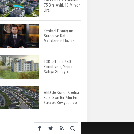
Yazlık Kiraları Günlük
75 Bin, Aylık 10 Milyon
ABD'de İnşaat
Lira!
Harcamaları Geriledi
Kentsel Dönüşüm
Süreci ve Kat
Tercih Döneminde
Maliklerinin Hakları
Barınma Telaşı Başladı
TOKİ 51 İlde 540
Konut ve İş Yerini
Aileden Miras Kalan Ev
Satışa Sunuyor
Nasıl Satılır?
ABD'de Konut Kredisi
Faizi Son Bir Yılın En
İstanbul'da 15 Bin Kiralık
Yüksek Seviyesinde
Sosyal Konut Eylülde
Kiraya Verilecek