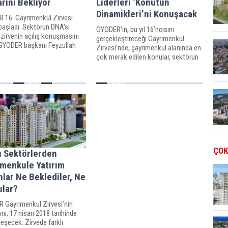
rını Bekliyor
Liderleri ‘Konutun
Dinamikleri’ni Konuşacak
 16. Gayrimenkul Zirvesi
başladı. Sektörün DNA'sı
GYODER’in, bu yıl 16’ncısını
zirvenin açılış konuşmasını
gerçekleştireceği Gayrimenkul
GYODER başkanı Feyzullah
Zirvesi’nde; gayrimenkul alanında en
 sektörde teşviklerin devam
çok merak edilen konular, sektörün
i istedi.
ulusal ve uluslararası temsilcileri
tarafından ele alınacak.
ÇOK
ı Sektörlerden
imenkule Yatırım
lar Ne Beklediler, Ne
ular?
 Gayrimenkul Zirvesi’nin
ını, 17 nisan 2018 tarihinde
eşecek. Zirvede farklı