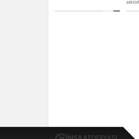
inşaat sektörünün sorunları ve
sektör
geleceği masaya yatırılacak.
yatırı
birçok 