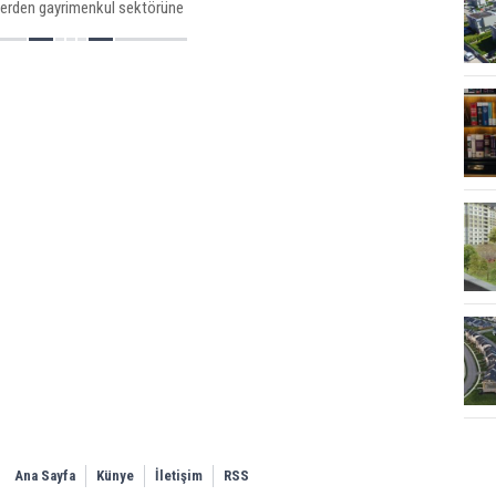
lerden gayrimenkul sektörüne
m yapanlar başta olmak üzere
konu mercek altına alınacak.
Ana Sayfa
Künye
İletişim
RSS