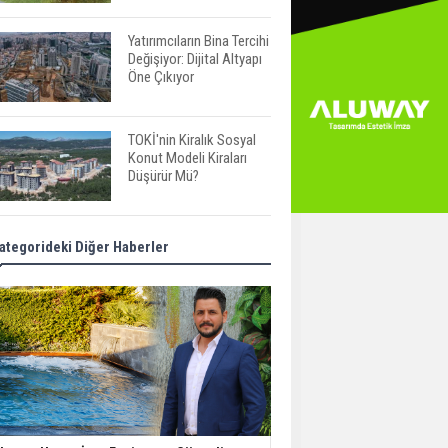
Yatırımcıların Bina Tercihi
Değişiyor: Dijital Altyapı
Öne Çıkıyor
TOKİ'nin Kiralık Sosyal
Konut Modeli Kiraları
Düşürür Mü?
İkinci El Konut Fiyatları
ategorideki Diğer Haberler
İspanya'da Bir Yılda
Yüzde 16,2 Arttı
Konut Satışları Güçlü
Seyrini Korudu Yabancıya
Satış Geriledi
ABD'de İnşaat