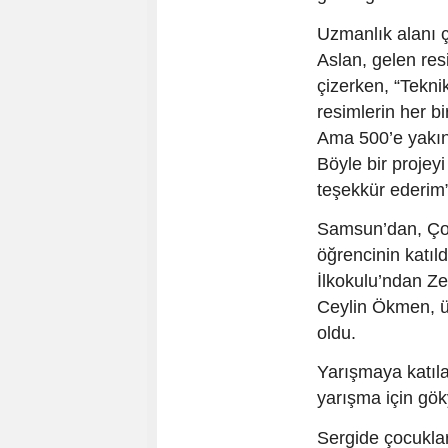
Uzmanlık alanı 
Aslan, gelen res
çizerken, “Tekni
resimlerin her bi
Ama 500’e yakın
Böyle bir projeyi
teşekkür ederim”
Samsun’dan, Çor
öğrencinin katıl
İlkokulu’ndan Ze
Ceylin Ökmen, ü
oldu.
Yarışmaya katıla
yarışma için gök
Sergide çocukla