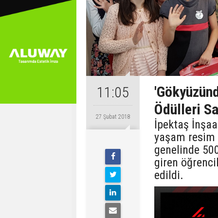
'Gökyüzün
11:05
Ödülleri Sa
27 Şubat 2018
İpektaş İnşa
yaşam resim 
genelinde 500
giren öğrencil
edildi.