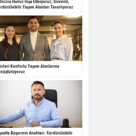
lnızca Havuz İnşa Etmiyoruz; Güvenli,
Harcamaları Geriledi
rdürülebilir Yaşam Alanları Tasarlıyoruz
Tercih Döneminde
Barınma Telaşı Başladı
Aileden Miras Kalan Ev
Nasıl Satılır?
isleri Konforlu Yaşam Alanlarına
nüştürüyoruz
İstanbul'da 15 Bin Kiralık
Sosyal Konut Eylülde
Kiraya Verilecek
şaatta Başarının Anahtarı: Sürdürülebilir