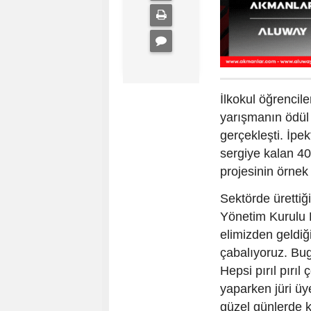
İlkokul öğrenci
yarışmanın ödül 
gerçekleşti. İpe
sergiye kalan 40
projesinin örnek
Sektörde ürettiği
Yönetim Kurulu 
elimizden geldiğ
çabalıyoruz. Bu
Hepsi pırıl pırıl
yaparken jüri üy
güzel günlerde k