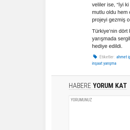
veliler ise, “İy
mutlu oldu hem d
projeyi gezmiş o
Türkiye’nin dört
yarışmada sergil
hediye edildi.
Etiketler :
ahmet i
inşaat yarışma
HABERE
YORUM KAT