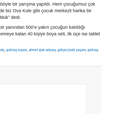
i ki böyle bir yarışma yapıldı. Hem çocuğumuz çok
e biz Ova Kule gibi çocuk merkezli harika bir
lduk” dedi.
 bir yanından 500’e yakın çocuğun katıldığı
emeye kalan 40 kişiye boya seti, ilk üçe ise tablet
,
,
,
,
pek
ipektaş inşaat
ahmet ipek ankara
gökyüzünde yaşam
ipektaş