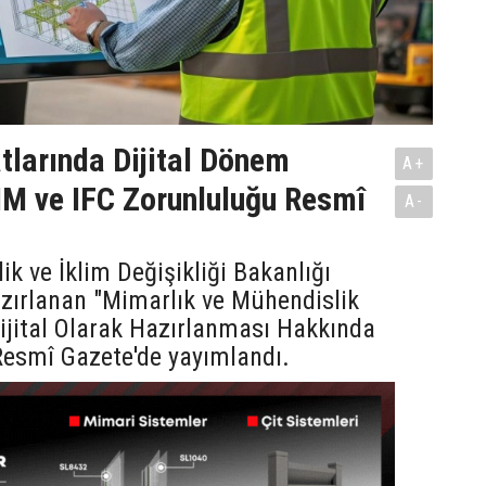
tlarında Dijital Dönem
A+
IM ve IFC Zorunluluğu Resmî
A-
lik ve İklim Değişikliği Bakanlığı
zırlanan "Mimarlık ve Mühendislik
Dijital Olarak Hazırlanması Hakkında
Resmî Gazete'de yayımlandı.