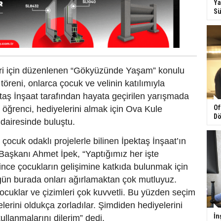
Ya
Sü
leri için düzenlenen “Gökyüzünde Yaşam” konulu
töreni, onlarca çocuk ve velinin katılımıyla
ktaş İnşaat tarafından hayata geçirilen yarışmada
Of
 öğrenci, hediyelerini almak için Ova Kule
Dö
 dairesinde buluştu.
 çocuk odaklı projelerle bilinen İpektaş İnşaat’ın
Başkanı Ahmet İpek, “Yaptığımız her işte
ince çocukların gelişimine katkıda bulunmak için
gün burada onları ağırlamaktan çok mutluyuz.
 çocuklar ve çizimleri çok kuvvetli. Bu yüzden seçim
elerini oldukça zorladılar. Şimdiden hediyelerini
İn
ullanmalarını dilerim” dedi.