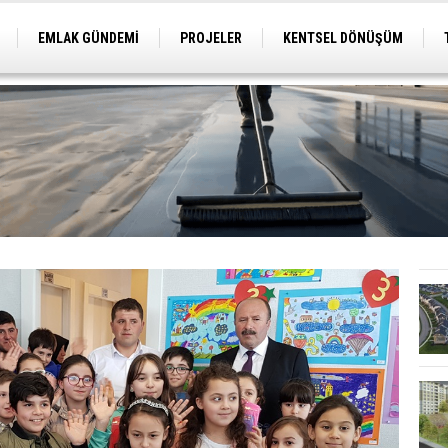
EMLAK GÜNDEMİ
PROJELER
KENTSEL DÖNÜŞÜM
TİCARİ PROJELER
ARSA-ARAZİ
İMAR