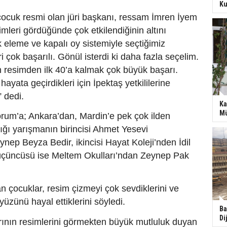
Ku
çocuk resmi olan jüri başkanı, ressam İmren İyem
imleri gördüğünde çok etkilendiğinin altını
k eleme ve kapalı oy sistemiyle seçtiğimiz
ri çok başarılı. Gönül isterdi ki daha fazla seçelim.
 resimden ilk 40’a kalmak çok büyük başarı.
 hayata geçirdikleri için İpektaş yetkililerine
 dedi.
Ka
Mü
um’a; Ankara’dan, Mardin’e pek çok ilden
dığı yarışmanın birincisi Ahmet Yesevi
ynep Beyza Bedir, ikincisi Hayat Koleji’nden İdil
çüncüsü ise Meltem Okulları’ndan Zeynep Pak
n çocuklar, resim çizmeyi çok sevdiklerini ve
yüzünü hayal ettiklerini söyledi.
Ba
Di
rının resimlerini görmekten büyük mutluluk duyan