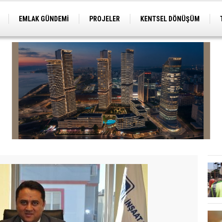
EMLAK GÜNDEMİ
PROJELER
KENTSEL DÖNÜŞÜM
TİCARİ PROJELER
ARSA-ARAZİ
İMAR