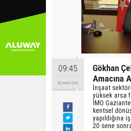
Gökhan Çe
09:45
Amacına Ay
02 Aralık 2016
İnşaat sektö
yüksek arsa f
İMO Gaziante
kentsel dönü
yapıldığına i
20 sene sonra