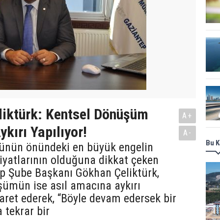
liktürk: Kentsel Dönüşüm
A+
kırı Yapılıyor!
A-
Bu K
rünün önündeki en büyük engelin
iyatlarının olduğuna dikkat çeken
p Şube Başkanı Gökhan Çeliktürk,
şümün ise asıl amacına aykırı
şaret ederek, “Böyle devam edersek bir
 tekrar bir