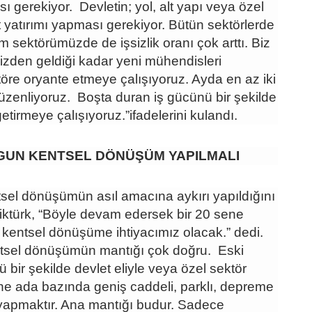
sı gerekiyor. Devletin; yol, alt yapı veya özel
 yatırımı yapması gerekiyor. Bütün sektörlerde
im sektörümüzde de işsizlik oranı çok arttı. Biz
izden geldiği kadar yeni mühendisleri
töre oryante etmeye çalışıyoruz. Ayda en az iki
üzenliyoruz. Boşta duran iş gücünü bir şekilde
 getirmeye çalışıyoruz.”ifadelerini kulandı.
GUN KENTSEL DÖNÜŞÜM YAPILMALI
tsel dönüşümün asıl amacına aykırı yapıldığını
liktürk, “Böyle devam edersek bir 20 sene
r kentsel dönüşüme ihtiyacımız olacak.” dedi.
ntsel dönüşümün mantığı çok doğru. Eski
lü bir şekilde devlet eliyle veya özel sektör
rine ada bazında geniş caddeli, parklı, depreme
 yapmaktır. Ana mantığı budur. Sadece