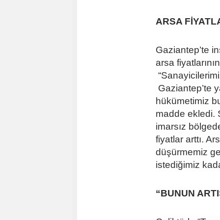
ARSA FİYATL
Gaziantep’te i
arsa fiyatların
“Sanayicilerimi
Gaziantep’te y
hükümetimiz bun
madde ekledi. Ş
imarsız bölgede
fiyatlar arttı. A
düşürmemiz gere
istediğimiz kad
“BUNUN ARTI