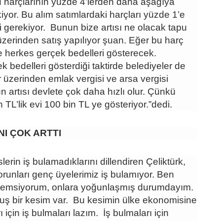
u harçlarının yüzde 4’lerden daha aşağıya
iyor. Bu alım satımlardaki harçları yüzde 1’e
 gerekiyor. Bunun bize artısı ne olacak tapu
 üzerinden satış yapılıyor şuan. Eğer bu harç
se herkes gerçek bedelleri gösterecek.
 bedelleri gösterdiği taktirde belediyeler de
 üzerinden emlak vergisi ve arsa vergisi
n artısı devlete çok daha hızlı olur. Çünkü
 TL’lik evi 100 bin TL ye gösteriyor.”dedi.
NI ÇOK ARTTI
rin iş bulamadıklarını dillendiren Çeliktürk,
orunları genç üyelerimiz iş bulamıyor. Ben
nemsiyorum, onlara yoğunlaşmış durumdayım.
 bir kesim var. Bu kesimin ülke ekonomisine
 için iş bulmaları lazım. İş bulmaları için