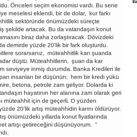
Ba
oldu. Önceleri seçim ekonomisi vardı. Bu sene
iye meselesi eklendi, bir de dolar, kur farkı
hhitlik sektöründe önümüzdeki süreçte
iş şekilde artacak. Bu da vatandaşın konut
ılamasını biraz daha zorlaştıracak. Dövizdeki
da demirde yüzde 20’lik bir fark oluşturdu.
tlere sorarsanız, müteahhitlik karı şuanda
adar düştü. Müteahhitlerin, şuan da kar
um seviyeye inmiş durumda. Banka Kredileri ile
pan insanları bir düşünün; hem bir kredi yükü
re, betona, petrole zam geliyor. Dolarda ki
tandaşın hayatının her alanına zam olarak geri
ı müteahhit için de geçerli. O yüzden
 yüzde 20’lik artış müteahhidin karını öldürüyor.
tış önümüzdeki yıllarda konut fiyatlarında
et artışı getireceğini düşünüyorum. ”
ndı.