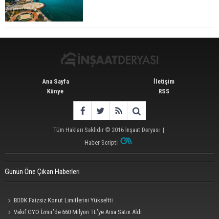
Konut Satışları Güçlü Seyrini Korudu Yabancıya
Satış Geriledi
Ana Sayfa
İletişim
Künye
RSS
Tüm Hakları Saklıdır © 2016
İnşaat Deryası
|
Haber Scripti
Günün Öne Çıkan Haberleri
BDDK Faizsiz Konut Limitlerini Yükseltti
Vakıf GYO İzmir’de 660 Milyon TL’ye Arsa Satın Aldı