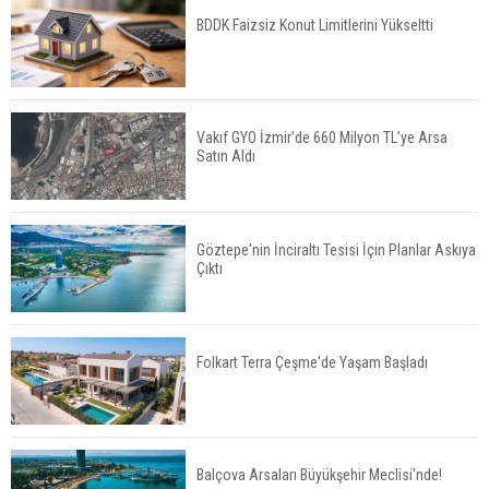
BDDK Faizsiz Konut Limitlerini Yükseltti
TOKİ 51 İlde 540 Konut ve İş Yerini Satışa
Sunuyor
Vakıf GYO İzmir’de 660 Milyon TL’ye Arsa
Satın Aldı
Yatırımcıların Bina Tercihi Değişiyor: Dijital Altyapı
Öne Çıkıyor
Göztepe'nin İnciraltı Tesisi İçin Planlar Askıya
Çıktı
TOKİ'nin Kiralık Sosyal Konut Modeli Kiraları
Düşürür Mü?
Folkart Terra Çeşme'de Yaşam Başladı
İkinci El Konut Fiyatları İspanya'da Bir Yılda
Yüzde 16,2 Arttı
Balçova Arsaları Büyükşehir Meclisi'nde!