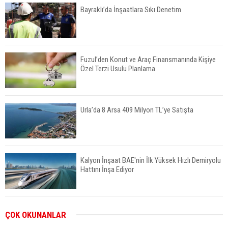
Bayraklı’da İnşaatlara Sıkı Denetim
Fuzul’den Konut ve Araç Finansmanında Kişiye
Özel Terzi Usulü Planlama
Urla’da 8 Arsa 409 Milyon TL’ye Satışta
Kalyon İnşaat BAE'nin İlk Yüksek Hızlı Demiryolu
Hattını İnşa Ediyor
ABD'de Konut Kredisi Faizi Son Bir Yılın En
ÇOK OKUNANLAR
Yüksek Seviyesinde