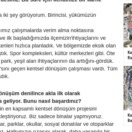
a iki şey görüyorum. Birincisi, yükümüzün
tığımız çalışmalarda verim alma noktasına
e ilk başladığımızda ilçemizin'ihtiyaçlarını ve
leri hızlıca planladık. Ve bölgemizde eksik olan
Ka
tık. Spor kompleksleri, kültür merkezleri gibi. Öte
Ru
ark, yeşil alan ihtiyaçlarının da arttığını-gördük.
6’sını geçen kentsel dönüşüm çalışması vardı. Tüm
adık.
önüşüm denilince akla ilk olarak
geliyor. Bunu nasıl başardınız?
in en kapsamlı kentsel dönüşüm projesini
Ka
leştiriyoruz. Biz sadece binalar yapmıyoruz.
Ba
lar, parklar, okullar, sosyal donatılar ve otoparklar
z. Halkımızın rızasını alarak, daha yaşanılır bir