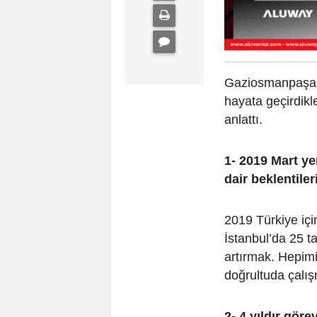
Gaziosmanpaşa B
hayata geçirdikl
anlattı.
1- 2019 Mart ye
dair beklentiler
2019 Türkiye içi
İstanbul’da 25 t
artırmak. Hepim
doğrultuda çalış
2- 4 yıldır gör