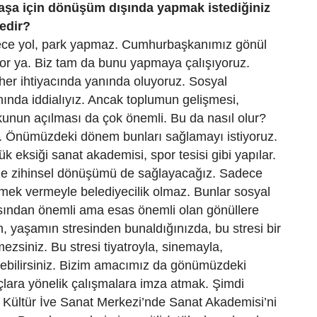
şa için dönüşüm dışında yapmak istediğiniz
edir?
ece yol, park yapmaz. Cumhurbaşkanımız gönül
iyor ya. Biz tam da bunu yapmaya çalışıyoruz.
her ihtiyacında yanında oluyoruz. Sosyal
anında iddialıyız. Ancak toplumun gelişmesi,
kunun açılması da çok önemli. Bu da nasıl olur?
e. Önümüzdeki dönem bunları sağlamayı istiyoruz.
k eksiği sanat akademisi, spor tesisi gibi yapılar.
çede zihinsel dönüşümü de sağlayacağız. Sadece
mek vermeyle belediyecilik olmaz. Bunlar sosyal
ısından önemli ama esas önemli olan gönüllere
 yaşamın stresinden bunaldığınızda, bu stresi bir
ezsiniz. Bu stresi tiyatroyla, sinemayla,
rebilirsiniz. Bizim amacımız da gönümüzdeki
çlara yönelik çalışmalara imza atmak. Şimdi
ültür İve Sanat Merkezi’nde Sanat Akademisi’ni