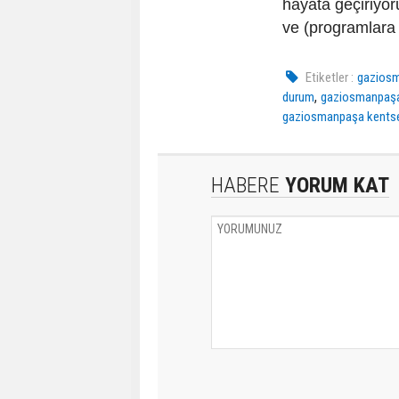
hayata geçiriyoru
ve (programlara 
Etiketler :
gazios
,
durum
gaziosmanpaşa 
gaziosmanpaşa kentse
HABERE
YORUM KAT