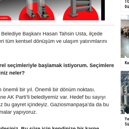
TO
Dü
elediye Başkanı Hasan Tahsin Usta, ilçede
eri tüm kentsel dönüşüm ve ulaşım yatırımlarını
Ka
rel seçimleriyle başlamak istiyorum. Seçimlere
iniz neler?
n önemli bir yıl. Önemli bir dönüm noktası.
ane AK Parti’li belediyemiz var. Hedef bu sayıyı
iz bu gayret içindeyiz. Gaziosmanpaşa’da da bu
malar yapıyoruz.
Ye
Sü
evdesiniz. Bu süre için kendinize bir karne