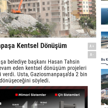
paşa Kentsel Dönüşüm
A+
A-
Bu K
a belediye başkanı Hasan Tahsin
devam eden kentsel dönüşüm projeleri
i verdi. Usta, Gaziosmanpaşa'da 2 bin
dönüşeceğini söyledi.