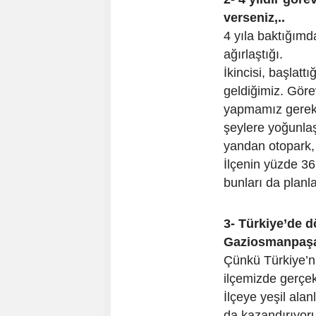
verseniz,..
4 yıla baktığımd
ağırlaştığı.
İkincisi, başlat
geldiğimiz. Görev
yapmamız gereken
şeylere yoğunlaş
yandan otopark, p
İlçenin yüzde 3
bunları da planl
3- Türkiye’de d
Gaziosmanpaşa 
Çünkü Türkiye’n
ilçemizde gerçek
İlçeye yeşil alan
da kazandırıyoru