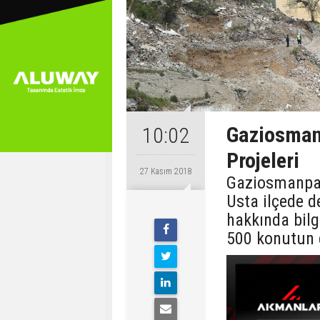
Gaziosman
10:02
Projeleri
27 Kasım 2018
Gaziosmanpaş
Usta ilçede 
hakkında bilg
500 konutun 