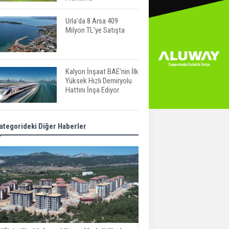
Urla’da 8 Arsa 409
Milyon TL’ye Satışta
Kalyon İnşaat BAE'nin İlk
Yüksek Hızlı Demiryolu
Hattını İnşa Ediyor
ABD'de Konut Kredisi
ategorideki Diğer Haberler
Faizi Son Bir Yılın En
Yüksek Seviyesinde
TOKİ 51 İlde 540 Konut
ve İş Yerini Satışa
Sunuyor
Yatırımcıların Bina Tercihi