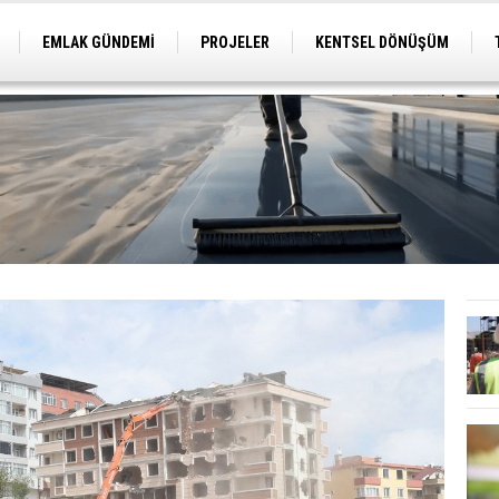
EMLAK GÜNDEMİ
PROJELER
KENTSEL DÖNÜŞÜM
TİCARİ PROJELER
ARSA-ARAZİ
İMAR