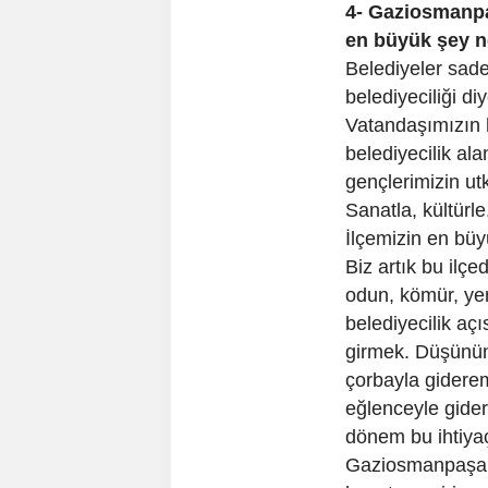
4- Gaziosmanpa
en büyük şey n
Belediyeler sad
belediyeciliği d
Vatandaşımızın 
belediyecilik al
gençlerimizin ut
Sanatla, kültürl
İlçemizin en büyü
Biz artık bu il
odun, kömür, ye
belediyecilik aç
girmek. Düşünün,
çorbayla giderem
eğlenceyle gide
dönem bu ihtiya
Gaziosmanpaşa K