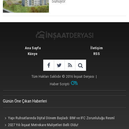
Sunuyor
İstanbul'da 15 Bin Kiralık Sosyal Konut Eylülde
Kiraya Verilecek
Ana Sayfa
İletişim
Künye
RSS
Tüm Hakları Saklıdır © 2016
İnşaat Deryası
|
Haber Scripti
Günün Öne Çıkan Haberleri
Yapı Ruhsatlarında Dijital Dönem Başladı: BIM ve IFC Zorunluluğu Resmî
Gazete'de
2027 Yılı İnşaat Metrekare Maliyetleri Belli Oldu!