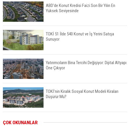
ABD'de Konut Kredisi Faizi Son Bir Yılın En
Yüksek Seviyesinde
TOKİ 51 İlde 540 Konut ve İş Yerini Satışa
Sunuyor
Yatırımcıların Bina Tercihi Değişiyor: Dijital Altyapı
Öne Çıkıyor
TOKİ'nin Kiralık Sosyal Konut Modeli Kiraları
Düşürür Mü?
İkinci El Konut Fiyatları İspanya'da Bir Yılda
ÇOK OKUNANLAR
Yüzde 16,2 Arttı