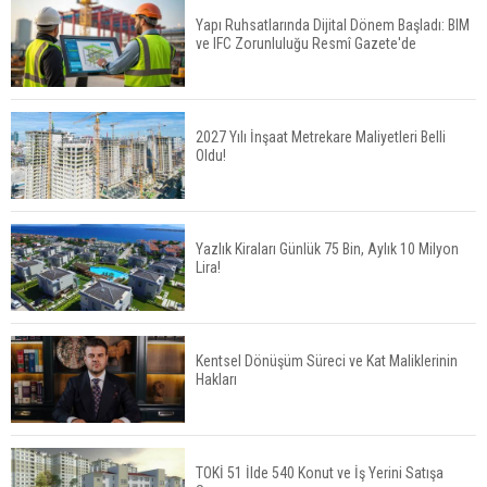
Yapı Ruhsatlarında Dijital Dönem Başladı: BIM
ve IFC Zorunluluğu Resmî Gazete'de
Konut Satışları Güçlü Seyrini Korudu Yabancıya
Satış Geriledi
2027 Yılı İnşaat Metrekare Maliyetleri Belli
Oldu!
ABD'de İnşaat Harcamaları Geriledi
Yazlık Kiraları Günlük 75 Bin, Aylık 10 Milyon
Lira!
Tercih Döneminde Barınma Telaşı Başladı
Kentsel Dönüşüm Süreci ve Kat Maliklerinin
Hakları
Aileden Miras Kalan Ev Nasıl Satılır?
TOKİ 51 İlde 540 Konut ve İş Yerini Satışa