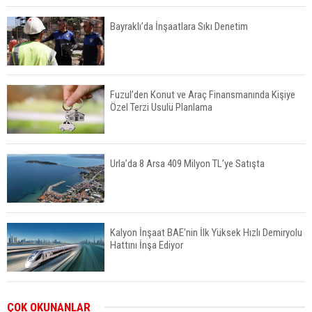
Bayraklı’da İnşaatlara Sıkı Denetim
Fuzul’den Konut ve Araç Finansmanında Kişiye
Özel Terzi Usulü Planlama
Urla’da 8 Arsa 409 Milyon TL’ye Satışta
Kalyon İnşaat BAE'nin İlk Yüksek Hızlı Demiryolu
Hattını İnşa Ediyor
ABD'de Konut Kredisi Faizi Son Bir Yılın En
ÇOK OKUNANLAR