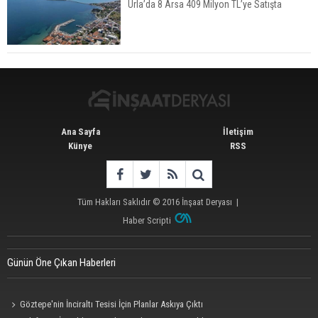
Urla’da 8 Arsa 409 Milyon TL’ye Satışta
Konut Satışları Güçlü Seyrini Korudu Yabancıya
Satış Geriledi
Ana Sayfa
İletişim
Künye
RSS
Tüm Hakları Saklıdır © 2016
İnşaat Deryası
|
Haber Scripti
Günün Öne Çıkan Haberleri
Göztepe'nin İnciraltı Tesisi İçin Planlar Askıya Çıktı