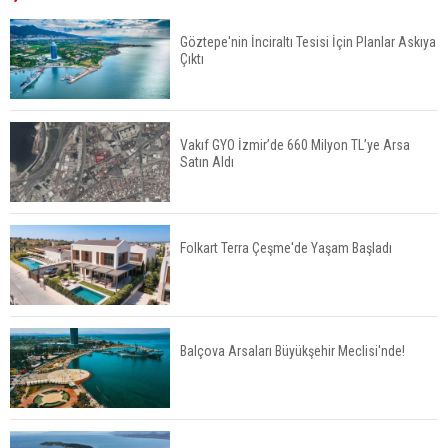
Yüksek Seviyesinde
Göztepe'nin İnciraltı Tesisi İçin Planlar Askıya
Çıktı
TOKİ 51 İlde 540 Konut ve İş Yerini Satışa
Sunuyor
Vakıf GYO İzmir’de 660 Milyon TL’ye Arsa
Satın Aldı
Yatırımcıların Bina Tercihi Değişiyor: Dijital Altyapı
Öne Çıkıyor
Folkart Terra Çeşme'de Yaşam Başladı
TOKİ'nin Kiralık Sosyal Konut Modeli Kiraları
Düşürür Mü?
Balçova Arsaları Büyükşehir Meclisi'nde!
İkinci El Konut Fiyatları İspanya'da Bir Yılda
Yüzde 16,2 Arttı