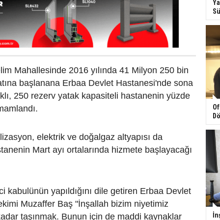
Ya
Sü
lim Mahallesinde 2016 yılında 41 Milyon 250 bin
aatına başlanana Erbaa Devlet Hastanesi'nde sona
aklı, 250 rezerv yatak kapasiteli hastanenin yüzde
Of
amamlandı.
Dö
izasyon, elektrik ve doğalgaz altyapısı da
anenin Mart ayı ortalarında hizmete başlayacağı
i kabulünün yapıldığını dile getiren Erbaa Devlet
imi Muzaffer Baş "İnşallah bizim niyetimiz
İn
kadar taşınmak. Bunun için de maddi kaynaklar