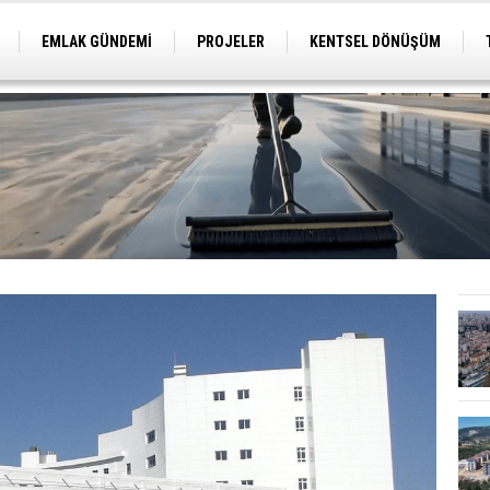
EMLAK GÜNDEMİ
PROJELER
KENTSEL DÖNÜŞÜM
TİCARİ PROJELER
ARSA-ARAZİ
İMAR