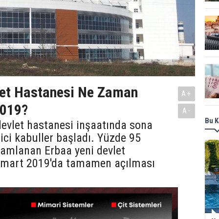
let Hastanesi Ne Zaman
A+
2019?
A-
Bu K
evlet hastanesi inşaatında sona
çici kabuller başladı. Yüzde 95
amlanan Erbaa yeni devlet
 mart 2019'da tamamen açılması