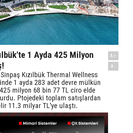
ılbük'te 1 Ayda 425 Milyon
A+
ş!
A-
 Sinpaş Kızılbük Thermal Wellness
sinde 1 ayda 283 adet devre mülkün
e 425 milyon 68 bin 77 TL ciro elde
yurdu. Ptojedeki toplam satışlardan
lir 11.3 milyar TL'ye ulaştı.