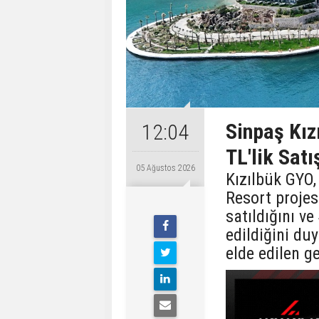
Sinpaş Kız
12:04
TL'lik Satı
05 Ağustos 2026
Kızılbük GYO,
Resort proje
satıldığını v
edildiğini du
elde edilen ge