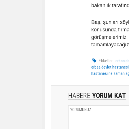
bakanlık tarafın
Baş, şunları söy
konusunda firma
görüşmelerimizi 
tamamlayacağız
Etiketler :
erbaa d
erbaa devlet hastanesi 
hastanesi ne zaman aç
HABERE
YORUM KAT