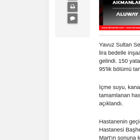
Yavuz Sultan Se
lira bedelle inş
gelindi. 150 yat
95'lik bölümü t
İçme suyu, kanal
tamamlanan hast
açıklandı.
Hastanenin geçic
Hastanesi Başhek
Mart'ın sonuna 