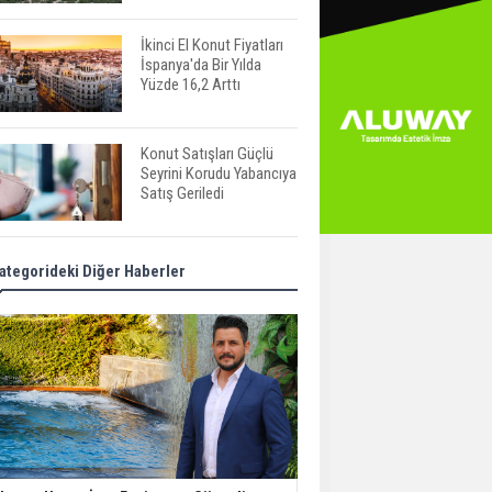
İkinci El Konut Fiyatları
İspanya'da Bir Yılda
Yüzde 16,2 Arttı
Konut Satışları Güçlü
Seyrini Korudu Yabancıya
Satış Geriledi
ABD'de İnşaat
ategorideki Diğer Haberler
Harcamaları Geriledi
Tercih Döneminde
Barınma Telaşı Başladı
Aileden Miras Kalan Ev