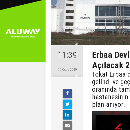
Erbaa Dev
11:39
Açılacak 
26 Ocak 2019
Tokat Erbaa d
gelindi ve ge
oranında tam
hastanesinin
planlanıyor.