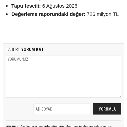
Tapu tescili:
6 Ağustos 2026
Değerleme raporundaki değer:
726 milyon TL
HABERE
YORUM KAT
UYARI:
Küfür, hakaret, rencide edici cümleler veya imalar, inançlara saldırı