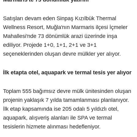
Satışları devam eden Sinpaş Kızılbük Thermal
Wellness Resort, Muğla'nın Marmaris ilçesi İçmeler
Mahallesi'nde 73 dönümlük arazi üzerinde inşa
ediliyor. Projede 1+0, 1+1, 2+1 ve 3+1
seçeneklerinden oluşan devre mülkler yer alıyor.
İlk etapta otel, aquapark ve termal tesis yer alıyor
Toplam 555 bağımsız devre mülk ünitesinden oluşan
projenin yaklaşık 7 yılda tamamlanması planlanıyor.
İlk etap kapsamında ise 205 odalı 5 yıldızlı otel,
aquapark, alışveriş alanları ile SPA ve termal
tesislerin hizmete alınması hedefleniyor.