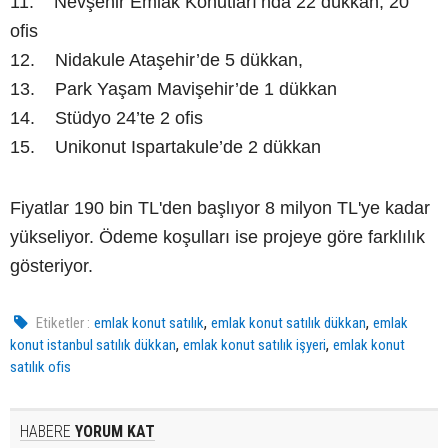
11. Nevşehir Emlak Konutları’nda 22 dükkan, 20
ofis
12. Nidakule Ataşehir’de 5 dükkan,
13. Park Yaşam Mavişehir’de 1 dükkan
14. Stüdyo 24’te 2 ofis
15. Unikonut Ispartakule’de 2 dükkan
Fiyatlar 190 bin TL'den başlıyor 8 milyon TL'ye kadar
yükseliyor. Ödeme koşulları ise projeye göre farklılık
gösteriyor.
,
,
Etiketler :
emlak konut satılık
emlak konut satılık dükkan
emlak
,
,
konut istanbul satılık dükkan
emlak konut satılık işyeri
emlak konut
satılık ofis
HABERE
YORUM KAT