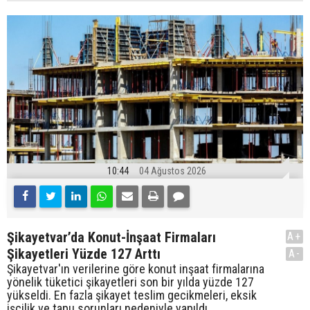
10:44
04 Ağustos 2026
Şikayetvar’da Konut-İnşaat Firmaları
A+
Şikayetleri Yüzde 127 Arttı
A-
Şikayetvar'ın verilerine göre konut inşaat firmalarına
yönelik tüketici şikayetleri son bir yılda yüzde 127
yükseldi. En fazla şikayet teslim gecikmeleri, eksik
işçilik ve tapu sorunları nedeniyle yapıldı.